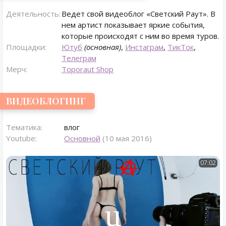
Деятельность:
Ведет свой видеоблог «Светский Раут». В
нем артист показывает яркие события,
которые происходят с ним во время туров.
Площадки:
Ютуб
(основная)
,
Инстаграм
,
ТикТок
,
Телеграм
Мерч:
Toporaut Shop
ВИДЕОБЛОГИНГ
Тематика:
влог
Youtube:
Основной
(10 мая 2016)
07:02