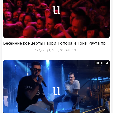
Весенние концерты Гарри Топора и Тони Раута при уч. Twin Vi,Izasoul,Talibal
94,4K
1,7K
04/06/2013
01:31:14