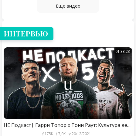
Еще видео
ИНТЕРВЬЮ
01:33:23
НЕ Подкаст| Гарри Топор x Тони Раут: Культура версус баттлов/ Реакция на клип Окси/ Рэперы в поп мма
175K
7,0K
20/12/2021