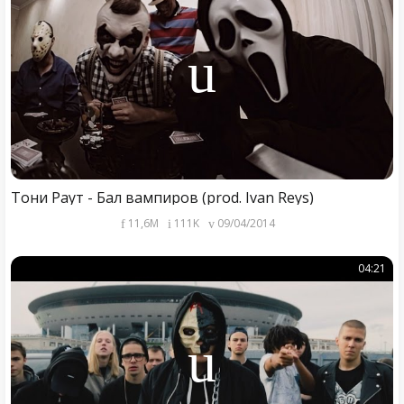
Тони Раут - Бал вампиров (prod. Ivan Reys)
11,6M
111K
09/04/2014
04:21