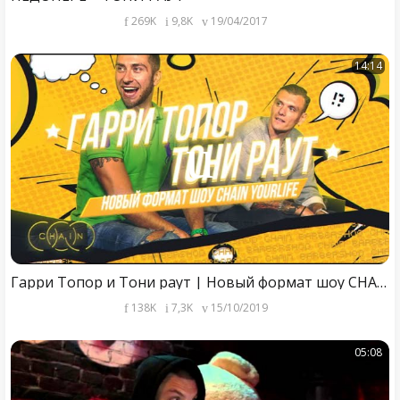
269K
9,8K
19/04/2017
14:14
Гарри Топор и Тони раут | Новый формат шоу CHAIN YourLife
138K
7,3K
15/10/2019
05:08