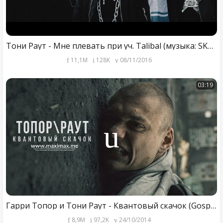
Тони Раут - Мне плевать при уч. Talibal (музыка: SK1ttless Beats )
11,1M
128K
08/11/2016
03:19
Гарри Топор и Тони Раут - Квантовый скачок (Gospod prod.)
8,9M
97,2K
24/10/2014