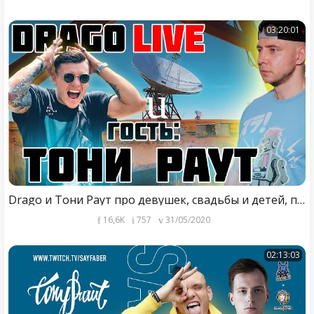
03:20:01
Drago и Тони Раут про девушек, свадьбы и детей, про Бали, про Гарри Топора, Yltramarine, и прочее!
16,6K
757
31/05/2020
02:13:03