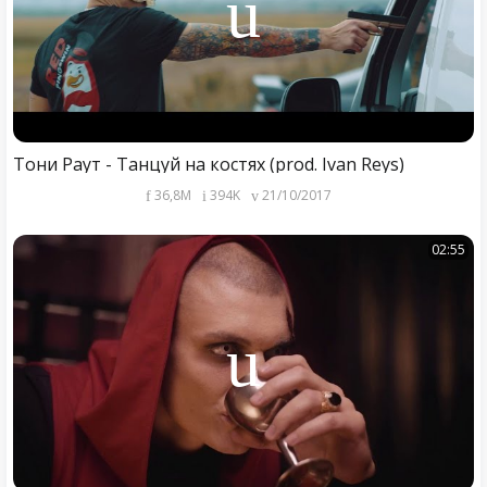
Тони Раут - Танцуй на костях (prod. Ivan Reys)
36,8M
394K
21/10/2017
02:55