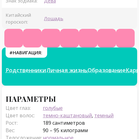
Знак зодиака:
Дева
Китайский
Лошадь
гороскоп:
Ютуб
ВК
Инстаграм
Телеграм
Твиттер
ТикТок
Фикб
#НАВИГАЦИЯ:
Родственники
Личная жизнь
Образование
Кар
Параметры
ПАРАМЕТРЫ
Цвет глаз:
голубые
Цвет волос:
темно-каштановый
,
темный
Рост:
189 сантиметров
Вес:
90 – 95 килограмм
Телосложение:
нормальное