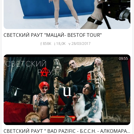
СВЕТСКИЙ РАУТ "МАЦАЙ- BESTOF TOUR"
858K
18,0K
28/03/2017
09:55
СВЕТСКИЙ РАУТ " BAD PAZIFIC - Б.С.С.Н. - АЛКОМАРАФОН - ТАНЦУЙ НА КОСТЯХ"