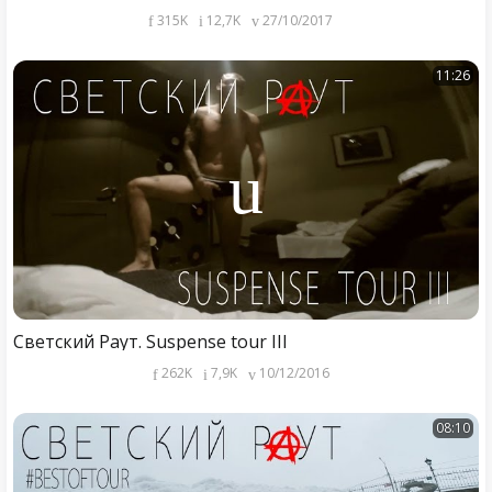
315K
12,7K
27/10/2017
11:26
Светский Раут. Suspense tour III
262K
7,9K
10/12/2016
08:10