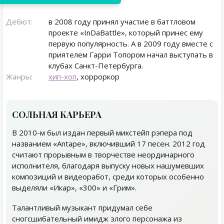
Дебют:
в 2008 году принял участие в баттловом
проекте «InDaBattle», который принес ему
первую популярность. А в 2009 году вместе с
приятелем Гарри Топором начал выступать в
клубах Санкт-Петербурга.
Жанры:
хип-хоп
, хорроркор
СОЛЬНАЯ КАРЬЕРА
В 2010-м был издан первый микстейп рэпера под
названием «Antape», включивший 17 песен. 2012 год
считают прорывным в творчестве неординарного
исполнителя, благодаря выпуску новых нашумевших
композиций и видеоработ, среди которых особенно
выделяли «Икар», «300» и «Грим».
Талантливый музыкант придумал себе
сногсшибательный имидж злого персонажа из