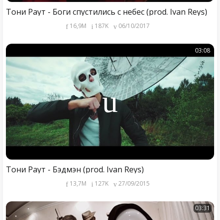
Тони Раут - Боги спустились с небес (prod. Ivan Reys)
16,9M
187K
06/10/2017
03:08
Тони Раут - Бэдмэн (prod. Ivan Reys)
13,7M
127K
27/09/2015
03:31