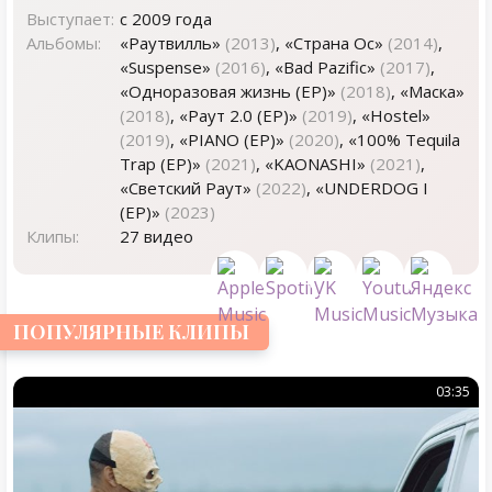
Выступает:
с 2009 года
Альбомы:
«Раутвилль»
(2013)
, «Страна Ос»
(2014)
,
«Suspense»
(2016)
, «Bad Pazific»
(2017)
,
«Одноразовая жизнь (EP)»
(2018)
, «Маска»
(2018)
, «Раут 2.0 (EP)»
(2019)
, «Hostel»
(2019)
, «PIANO (EP)»
(2020)
, «100% Tequila
Trap (EP)»
(2021)
, «KAONASHI»
(2021)
,
«Светский Раут»
(2022)
, «UNDERDOG I
(EP)»
(2023)
Клипы:
27 видео
ПОПУЛЯРНЫЕ КЛИПЫ
03:35