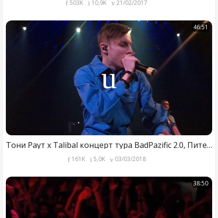
503K
10,9K
21/02/2017
46:51
Тони Раут х Talibal концерт тура BadPazific 2.0, Питер 25.02.2018
161K
5,0K
03/03/2018
38:50