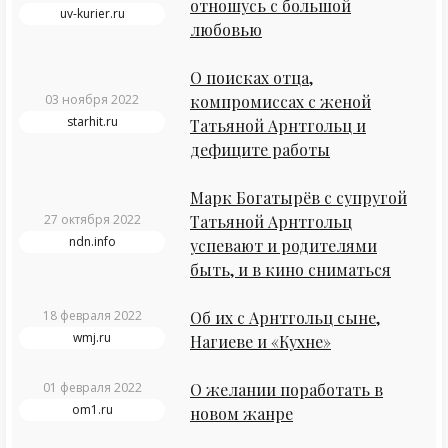
отношусь с большой
uv-kurier.ru
любовью
О поисках отца,
03 ноября 2022
компромиссах с женой
starhit.ru
Татьяной Арнтгольц и
дефиците работы
Марк Богатырёв с супругой
27 октября 2022
Татьяной Арнтгольц
ndn.info
успевают и родителями
быть, и в кино сниматься
18 февраля 2022
Об их с Арнтгольц сыне,
wmj.ru
Нагиеве и «Кухне»
01 февраля 2022
О желании поработать в
om1.ru
новом жанре