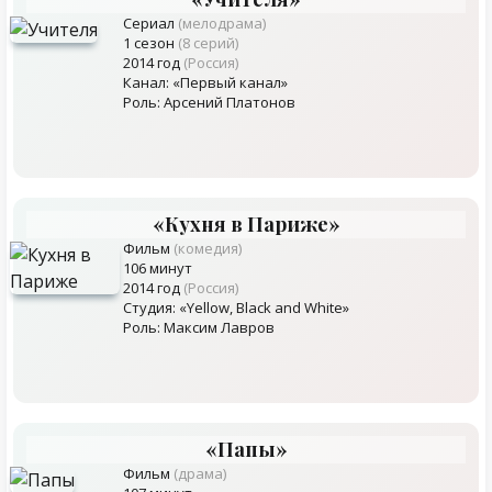
Сериал
(мелодрама)
1 сезон
(8 серий)
2014 год
(Россия)
Канал: «Первый канал»
Роль: Арсений Платонов
«Кухня в Париже»
Фильм
(комедия)
106 минут
2014 год
(Россия)
Студия: «Yellow, Black and White»
Роль: Максим Лавров
«Папы»
Фильм
(драма)