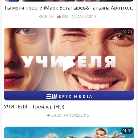
Ты меня прости:)Марк Богатырёв&Татьяна Арнтгольц)Наживка для ангела (2017)
36,5K
332
27/02/2018
02:29
УЧИТЕЛЯ - Трейлер (HD)
29,2K
16/02/2015
01:01