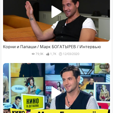
Корни и Папаши / Марк БОГАТЫРЁВ / Интервью
79,9K
1,7K
12/03/2020
48:19