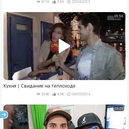
611K
3,5K
20/04/2013
01:56
Кухня | Свидание на теплоходе
354K
4,9K
04/03/2014
03:29