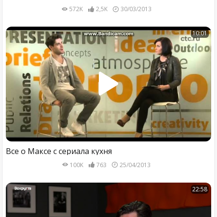
572K
2,5K
30/03/2013
10:01
Все о Максе с сериала кухня
100K
763
25/04/2013
22:58