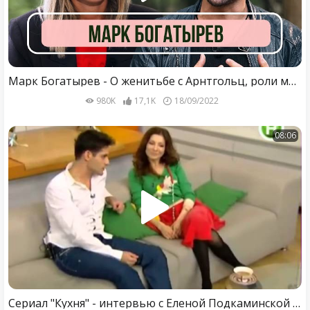
Марк Богатырев - О женитьбе с Арнтгольц, роли мечты и жизни после «Кухни»
980K
17,1K
18/09/2022
08:06
Сериал "Кухня" - интервью с Еленой Подкаминской и Марком Богатыревым