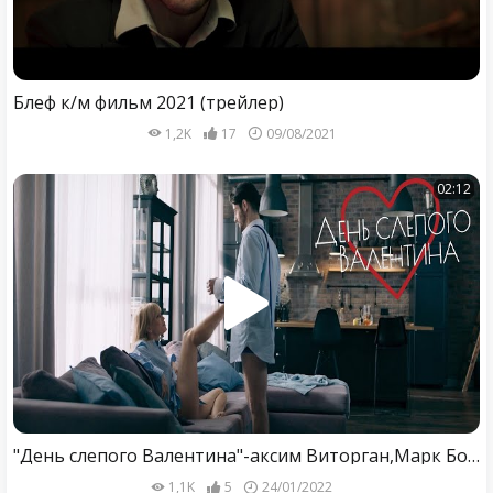
Блеф к/м фильм 2021 (трейлер)
1,2K
17
09/08/2021
02:12
"День слепого Валентина"-аксим Виторган,Марк Богатырев,Олеся Судзиловская (2022)
1,1K
5
24/01/2022