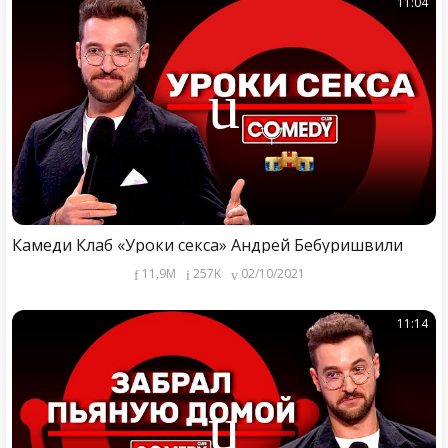
11:04
Камеди Клаб «Уроки секса» Андрей Бебуришвили
11,9M
257K
02/10/2021
11:14