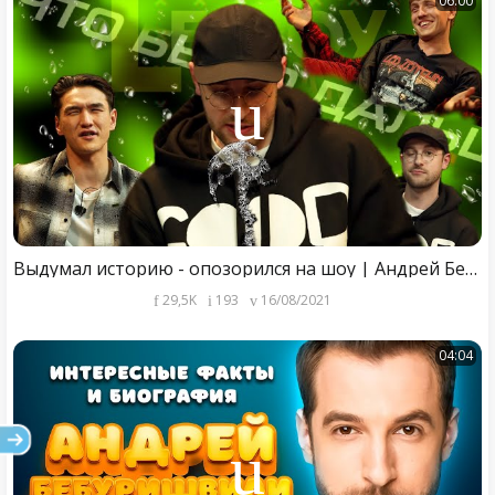
06:00
Выдумал историю - опозорился на шоу | Андрей Бебуришвили на ЧТО БЫЛО ДАЛЬШЕ?
29,5K
193
16/08/2021
04:04