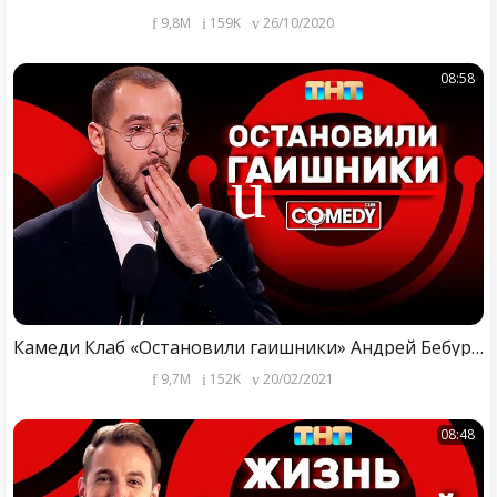
9,8M
159K
26/10/2020
08:58
Камеди Клаб «Остановили гаишники» Андрей Бебуришвили
9,7M
152K
20/02/2021
08:48