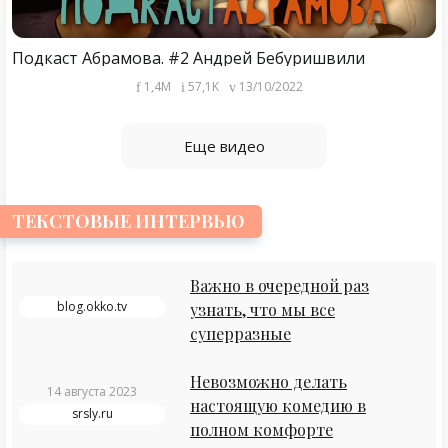
Подкаст Абрамова. #2 Андрей Бебуришвили
1,4M
57,1K
13/10/2022
Еще видео
ТЕКСТОВЫЕ ИНТЕРВЬЮ
Важно в очередной раз
blog.okko.tv
узнать, что мы все
суперразные
Невозможно делать
14 августа 2023
настоящую комедию в
srsly.ru
полном комфорте