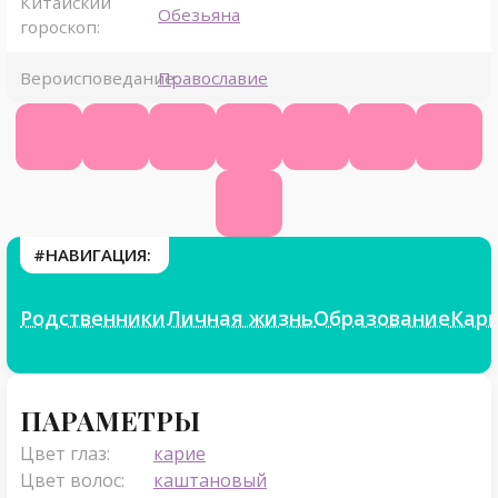
Китайский
Обезьяна
гороскоп:
Вероисповедание:
Православие
Официальный сайт
КиноПоиск
ВК
Инстаграм
Телеграм
Твиттер
Яндек
Фикбук
#НАВИГАЦИЯ:
Родственники
Личная жизнь
Образование
Кар
Параметры
ПАРАМЕТРЫ
Цвет глаз:
карие
Цвет волос:
каштановый