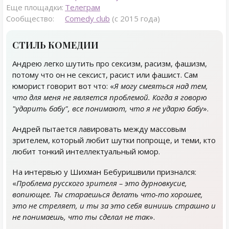
Еще площадки:
Телеграм
Сообщество:
Comedy club
(с 2015 года)
CТИЛЬ КОМЕДИИ
Андрею легко шутить про сексизм, расизм, фашизм,
потому что он не сексист, расист или фашист. Сам
юморист говорит вот что: «
Я могу смеяться над тем,
что для меня не является проблемой. Когда я говорю
"ударить бабу", все понимают, что я не ударю бабу
».
Андрей пытается лавировать между массовым
зрителем, который любит шутки попроще, и теми, кто
любит тонкий интеллектуальный юмор.
На интервью у Шихман Бебуришвили признался:
«
Проблема русского зрителя – это дурновкусие,
вопиющее. Ты стараешься делать что-то хорошее,
это не стреляет, и ты за это себя винишь страшно и
не понимаешь, что ты сделал не так
».