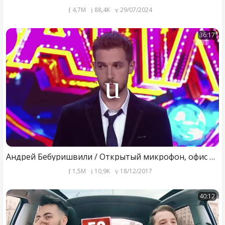
4,7M
88,4K
29/07/2024
36:17
Андрей Бебуришвили / Открытый микрофон, офис Камеди, лучшие стендаперы мира
1,5M
10,9K
18/12/2017
40:12