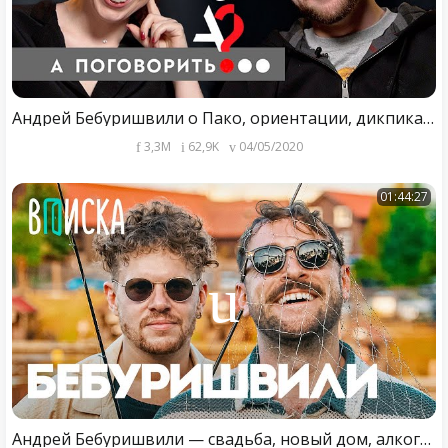
Андрей Бебуришвили о Пако, ориентации, дикпиках, девушках на ночь и шоу «Холостяк» // А поговорить?
3,3M
62,9K
04/05/2020
01:44:27
Андрей Бебуришвили — свадьба, новый дом, алкоголизм, почему хотел уйти из Comedy Club