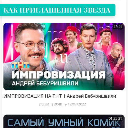
КАК ПРИГЛАШЕННАЯ ЗВЕЗДА
49:41
ИМПРОВИЗАЦИЯ НА ТНТ | Андрей Бебуришвили
8,3M
204K
12/07/2022
01:25:21