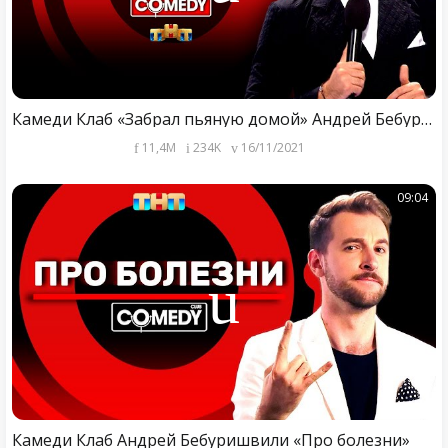
Камеди Клаб «Забрал пьяную домой» Андрей Бебуришвили @ComedyClubRussia
11,4M
234K
16/11/2021
09:04
Камеди Клаб Андрей Бебуришвили «Про болезни»