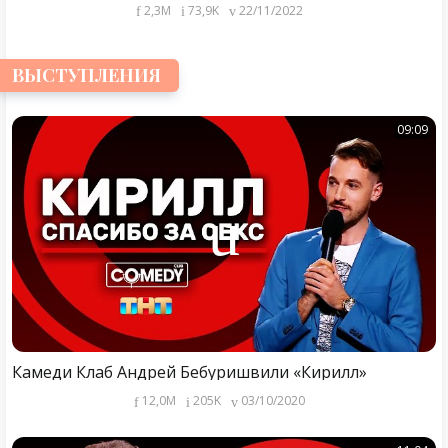
2,3M
73,9K
22/11/2022
ВЫСТУПЛЕНИЯ
09:09
Камеди Клаб Андрей Бебуришвили «Кирилл»
12,0M
205K
03/10/2020