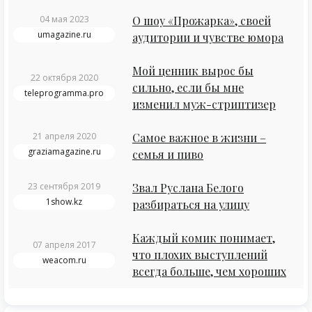
04 мая 2023
О шоу «Прожарка», своей
umagazine.ru
аудитории и чувстве юмора
Мой ценник вырос бы
22 октября 2020
сильно, если бы мне
teleprogramma.pro
изменил муж-стриптизер
21 апреля 2020
Самое важное в жизни –
graziamagazine.ru
семья и пиво
23 сентября 2019
Звал Руслана Белого
1show.kz
разбираться на улицу
Каждый комик понимает,
07 апреля 2017
что плохих выступлений
weacom.ru
всегда больше, чем хороших