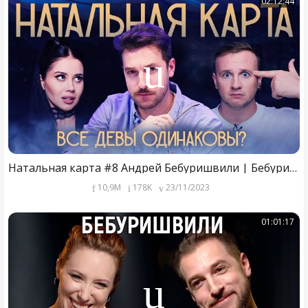
02:12:44
Натальная карта #8 Андрей Бебуришвили | Бебуришвили, Журавлев, Иванченко.
10,9M
178K
23/11/2023
01:01:17