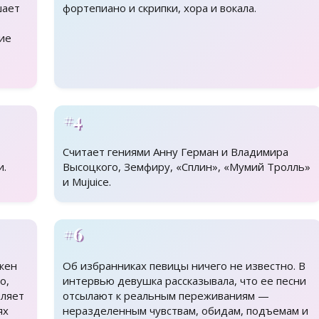
шает
фортепиано и скрипки, хора и вокала.
ие
#4
Считает гениями Анну Герман и Владимира
и.
Высоцкого, Земфиру, «Сплин», «Мумий Тролль»
и Mujuice.
#6
жен
Об избранниках певицы ничего не известно. В
о,
интервью девушка рассказывала, что ее песни
оляет
отсылают к реальным переживаниям —
ях
неразделенным чувствам, обидам, подъемам и