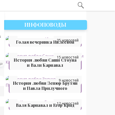
ИНФОПОВОДЫ
в
35 новостей
Голая вечеринка Ивлеевой
15 новостей
История любви Саши Стоуна
да
и Вали Карнавал
9 новостей
История любви Зепюр Брутян
и Павла Прилучного
12 новостей
Валя Карнавал и Егор Крид