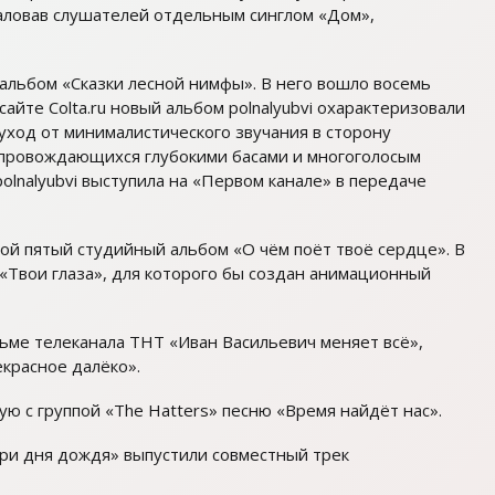
аловав слушателей отдельным синглом «Дом»,
альбом «Сказки лесной нимфы». В него вошло восемь
сайте Colta.ru новый альбом polnalyubvi охарактеризовали
 уход от минималистического звучания в сторону
опровождающихся глубокими басами и многоголосым
lnalyubvi выступила на «Первом канале» в передаче
вой пятый студийный альбом «О чём поёт твоё сердце». В
«Твои глаза», для которого бы создан анимационный
льме телеканала ТНТ «Иван Васильевич меняет всё»,
екрасное далёко».
ую с группой «The Hatters» песню «Время найдёт нас».
 «Три дня дождя» выпустили совместный трек