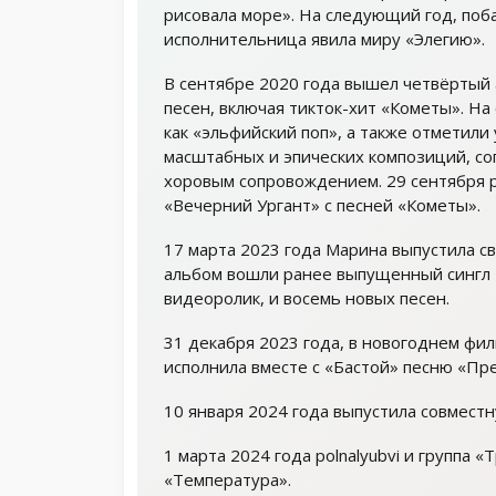
рисовала море». На следующий год, поб
исполнительница явила миру «Элегию».
В сентябре 2020 года вышел четвёртый 
песен, включая тикток-хит «Кометы». На 
как «эльфийский поп», а также отметили
масштабных и эпических композиций, с
хоровым сопровождением. 29 сентября po
«Вечерний Ургант» с песней «Кометы».
17 марта 2023 года Марина выпустила с
альбом вошли ранее выпущенный сингл 
видеоролик, и восемь новых песен.
31 декабря 2023 года, в новогоднем фи
исполнила вместе с «Бастой» песню «Пр
10 января 2024 года выпустила совместн
1 марта 2024 года polnalyubvi и группа
«Температура».