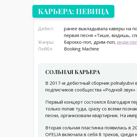
КАРЬЕРА: ПЕВИЦА
Дебют:
ранее выкладывала каверы на по
первая песня «Тише, видишь, сп
Жанры:
барокко-поп, дрим-поп,
инди-по
Лейбл:
Booking Machine
СОЛЬНАЯ КАРЬЕРА
В 2017-м дебютный сборник polnalyubvi 
подписчиков сообщества «Родной звук» 
Первый концерт состоялся благодаря пе
только попав туда, сразу со всеми позна
песни, организовали квартирник. На им
Вторая сольная пластинка появилась в 2
OFELIA включала в себя 8 треков, среди