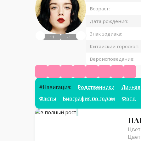
Возраст:
Дата рождения:
Знак зодиака:
11
- 1
Китайский гороскоп:
Вероисповедание:
Википедия
Ютуб
Твитч
ВК
Инстаграм
Телеграм
ТикТок
Фик
#Навигация:
Родственники
Личная
Факты
Биография по годам
Фото
Параметры
ПА
Цвет 
Цвет