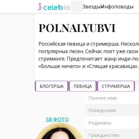
Звезды
Инфоповоды
#Навигация по странице
POLNALYUBVI
Российская певица и стримерша. Несколь
популярных песен. Сейчас поет уже сво
стриминге. Предпочитает жанр инди-поп
«Больше ничего» и «Спящая красавица».
БЛОГЕРША
ПЕВИЦА
СТРИМЕРША
Полное имя:
Псевдоним:
58 ФОТО
Родилась:
Гражданство: