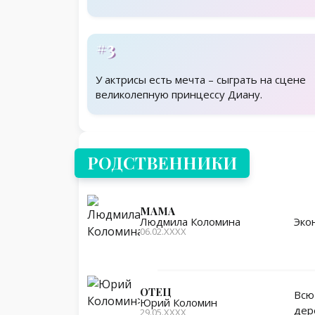
#3
У актрисы есть мечта – сыграть на сцене
великолепную принцессу Диану.
Родственники
РОДСТВЕННИКИ
МАМА
Эко
Людмила Коломина
06.02.ХХХХ
ОТЕЦ
Всю
Юрий Коломин
дер
29.05.ХХХХ