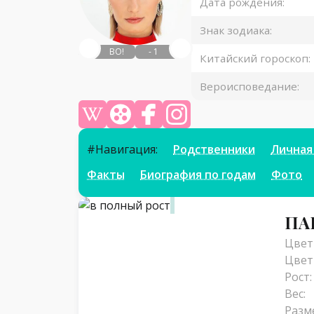
Дата рождения:
Знак зодиака:
ВО!
- 1
Китайский гороскоп:
Вероисповедание:
Википедия
КиноПоиск
Фейсбук
Инстаграм
#Навигация:
Родственники
Личная
Факты
Биография по годам
Фото
Параметры
ПА
Цвет 
Цвет
Рост:
Вес:
Разм