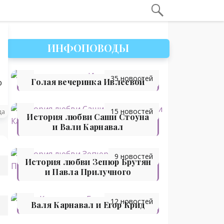
ИНФОПОВОДЫ
35 новостей
Голая вечеринка Ивлеевой
ю
15 новостей
да
История любви Саши Стоуна
и Вали Карнавал
9 новостей
История любви Зепюр Брутян
и Павла Прилучного
12 новостей
Валя Карнавал и Егор Крид