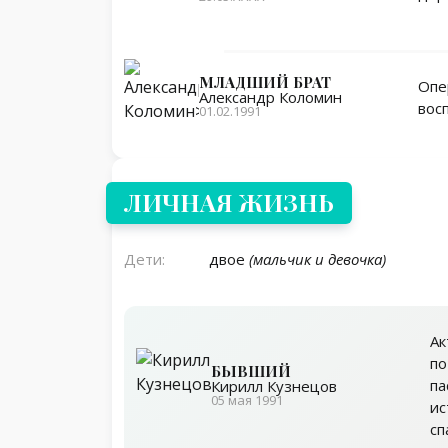
МЛАДШИЙ БРАТ
Опе
Александр Коломин
вос
01.02.1991
Личная жизнь
ЛИЧНАЯ ЖИЗНЬ
Дети:
двое
(мальчик и девочка)
Ак
по
БЫВШИЙ
па
Кирилл Кузнецов
05 мая 1991
ис
сп