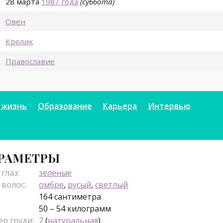
28 марта
1987 года
(суббота)
Овен
Кролик
Православие
 жизнь
Образование
Карьера
Интервью
РАМЕТРЫ
глаз:
зеленые
 волос:
омбре
,
русый
,
светлый
164 сантиметра
50 – 54 килограмм
ер груди:
2
(
натуральная
)