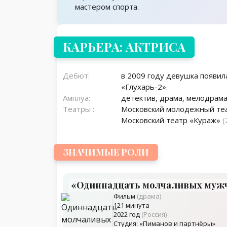
мастером спорта.
КАРЬЕРА: АКТРИСА
Дебют:
в 2009 году девушка появил
«Глухарь-2».
Амплуа:
детектив, драма, мелодрам
Театры :
Московский молодежный теа
Московский театр «Кураж»
(
ЗНАЧИМЫЕ РОЛИ
«Одиннадцать молчаливых муж
Фильм
(драма)
121 минута
2022 год
(Россия)
Студия: «Пиманов и партнёры»