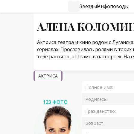
Звезды
Инфоповоды
#Навигация по странице
АЛЕНА КОЛОМИ
Актриса театра и кино родом с Луганск
сериалах. Прославилась ролями в таких 
тебе рассвет», «Штамп в паспорте». На с
АКТРИСА
Полное имя:
Родилась:
123 ФОТО
Гражданство:
Возраст: