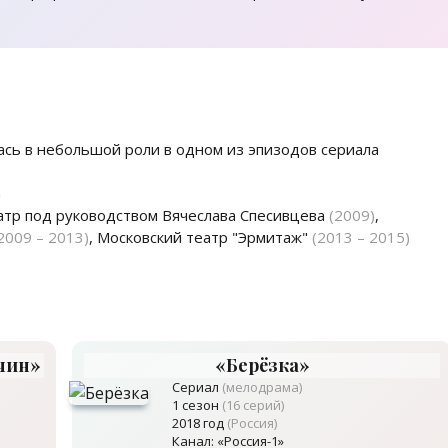
ась в небольшой роли в одном из эпизодов сериала
а
тр под руководством Вячеслава Спесивцева
(2009)
,
2009 – 2013)
, Московский театр "Эрмитаж"
(2013 – 2015)
чин»
«Берёзка»
Сериал
(мелодрама)
1 сезон
(16 серий)
2018 год
(Россия)
Канал: «Россия-1»