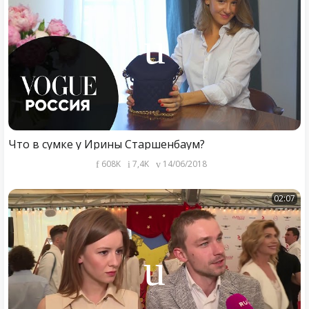
Что в сумке у Ирины Старшенбаум?
608K
7,4K
14/06/2018
02:07