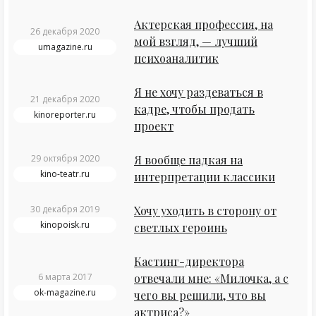
Актерская профессия, на
26 декабря 2020
мой взгляд, — лучший
umagazine.ru
психоаналитик
Я не хочу раздеваться в
21 декабря 2020
кадре, чтобы продать
kinoreporter.ru
проект
29 октября 2020
Я вообще падкая на
kino-teatr.ru
интерпретации классики
30 декабря 2019
Хочу уходить в сторону от
kinopoisk.ru
светлых героинь
Кастинг-директора
6 марта 2017
отвечали мне: «Милочка, а с
ok-magazine.ru
чего вы решили, что вы
актриса?»