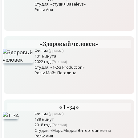
Студия: «студия Bazelevs»
Роль: Аня
«Здоровый человек»
Фильм
(драма)
101 минута
2022 год
(Россия)
Студия: «1-2-3 Production»
Роль: Майя Погодина
«Т-34»
Фильм
(драма)
139 минут
2018 год
(Россия)
Студия: «Марс Медиа Энтертейнмент»
Роль: Аня