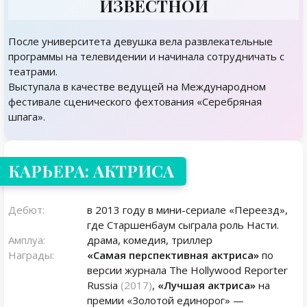
ИЗВЕСТНОЙ
После университета девушка вела развлекательные
программы на телевидении и начинала сотрудничать с
театрами.
Выступала в качестве ведущей на Международном
фестивале сценического фехтования «Серебряная
шпага».
КАРЬЕРА: АКТРИСА
Дебют:
в 2013 году в мини-сериале «Переезд»,
где Старшенбаум сыграла роль Насти.
Амплуа:
драма, комедия, триллер
Награды:
«Самая перспективная актриса»
по
версии журнала The Hollywood Reporter
Russia
(2017)
,
«Лучшая актриса»
на
премии «Золотой единорог» —