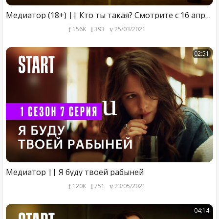
Медиатор (18+) || Кто ты такая? Смотрите c 16 апреля только на START
156K
393
25/03/2021
02:51
Медиатор || Я буду твоей рабыней
120K
751
23/05/2021
04:14