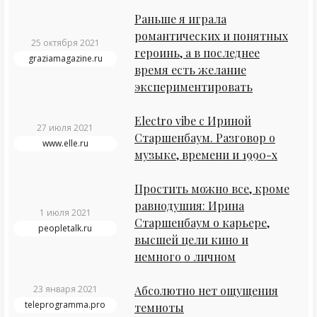
Раньше я играла
романтических и понятных
25 октября 2021
героинь, а в последнее
graziamagazine.ru
время есть желание
экспериментировать
Electro vibe с Ириной
27 июля 2021
Старшенбаум. Разговор о
www.elle.ru
музыке, времени и 1990-х
Простить можно все, кроме
равнодушия: Ирина
1 июля 2021
Старшенбаум о карьере,
peopletalk.ru
высшей цели кино и
немного о личном
23 января 2021
Абсолютно нет ощущения
teleprogramma.pro
темноты