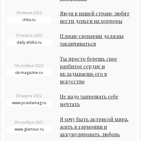
09 июня 2023
Люди в нашей стране любят
chita.ru
нести деньги на хорроры
10 марта 2023
Плохие сценарии должны
daily.afisha.ru
заканчиваться
Ты просто берешь свое
18 ноября 2022
разбитое сердце и
ok-magazine.ru
вкладываешь его в
искусство
30 марта 2022
Не надо запрещать себе
www.pravilamag.ru
мечтать
Я хочу быть актрисой мира,
28 ноября 2021
жить в гармонии и
www.glamour.ru
аккумулировать любовь