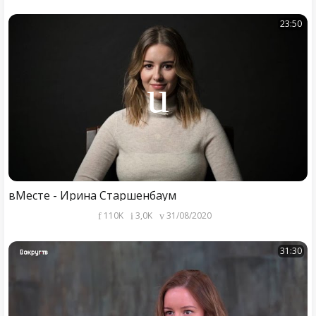
23:50
вМесте - Ирина Старшенбаум
110K
3,0K
31/08/2020
31:30