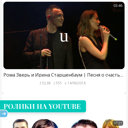
03:46
Рома Зверь и Ирина Старшенбаум | Песня о счастье | Премьера фильма "Лето" в Гоголь-центре
52,6K
555
14/06/2018
РОЛИКИ НА YOUTUBE
07:21