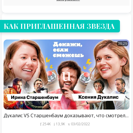
КАК ПРИГЛАШЕННАЯ ЗВЕЗДА
38:29
Дукалис VS Старшенбаум доказывают, что смотрели Эйфорию и Доктора Стрэнджа | ДОКАЖИ, ЕСЛИ СМОЖЕШЬ
254K
13,9K
03/02/2022