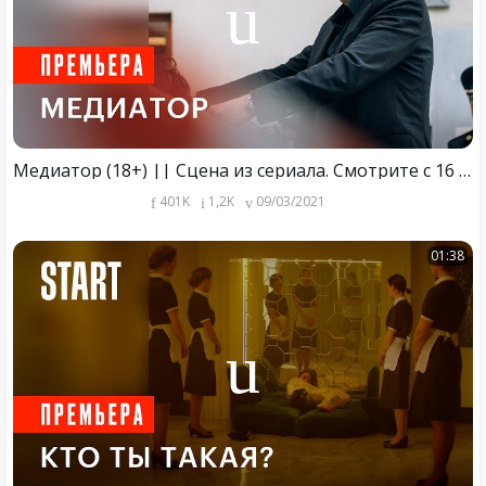
Медиатор (18+) || Сцена из сериала. Смотрите c 16 апреля только на START
401K
1,2K
09/03/2021
01:38