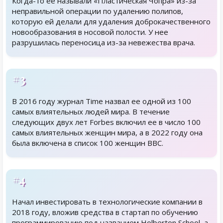
Когда-то ее называли «Пластическая Чопра» из-за
неправильной операции по удалению полипов,
которую ей делали для удаления доброкачественного
новообразования в носовой полости. У нее
разрушилась переносица из-за невежества врача.
#3
В 2016 году журнал Time назвал ее одной из 100
самых влиятельных людей мира. В течение
следующих двух лет Forbes включил ее в число 100
самых влиятельных женщин мира, а в 2022 году она
была включена в список 100 женщин BBC.
#4
Начал инвестировать в технологические компании в
2018 году, вложив средства в стартап по обучению
программированию под названием Holberton School, а