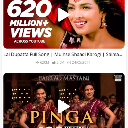
Lal Dupatta Full Song | Mujhse Shaadi Karogi | Salman Khan,Priyanka Chopra |Alka Yagnik,Udit Narayan
620M
2,0M
24/05/2011
04:12