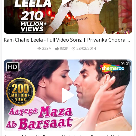
Ram Chahe Leela - Full Video Song | Priyanka Chopra | Bhoomi Trivedi | Goliyon Ki Rasleela Ram-leela
223M
932K
28/02/2014
05:01