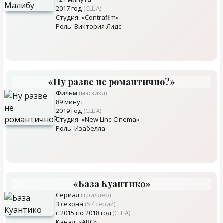
2017 год
(США)
Студия: «Contrafilm»
Роль: Виктория Лидс
«Ну разве не романтично?»
Фильм
(мюзикл)
89 минут
2019 год
(США)
Студия: «New Line Cinema»
Роль: Изабелла
«База Куантико»
Сериал
(триллер)
3 сезона
(57 серий)
с 2015 по 2018 год
(США)
Канал: «ABC»