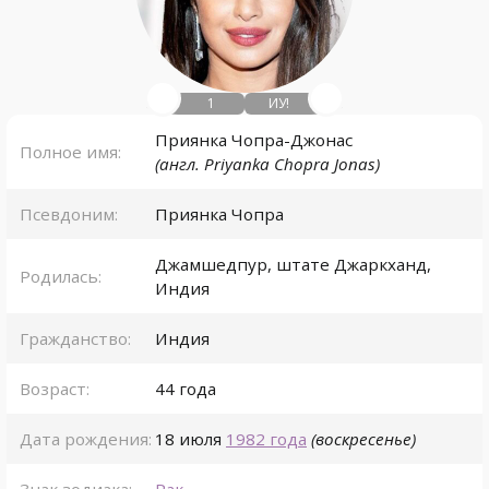
1
ИУ!
Приянка Чопра-Джонас
Полное имя:
(англ. Priyanka Chopra Jonas)
Псевдоним:
Приянка Чопра
Джамшедпур
,
штате Джаркханд
,
Родилась:
Индия
Гражданство:
Индия
Возраст:
44 года
Дата рождения:
18 июля
1982 года
(воскресенье)