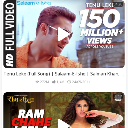
04:20
Tenu Leke (Full Song) | Salaam-E-Ishq | Salman Khan, Rimi Sen, Priyanka Chopra
272M
1,4M
24/05/2011
03:57