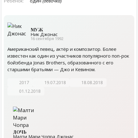
Ребенок:
один
(девочка)
МУЖ
Ник Джонас
16 сентября 1992
Американский певец, актёр и композитор. Более
известен как один из участников популярного поп-рок
бойзбенда Jonas Brothers, образованного с его
старшими братьями — Джо и Кевином.
2017
19.07.2018
18.08.2018
01.12.2018
ДОЧЬ
Малти Мари Чопра Джонас