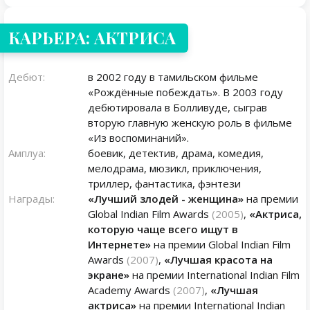
КАРЬЕРА: АКТРИСА
Дебют:
в 2002 году в тамильском фильме
«Рождённые побеждать». В 2003 году
дебютировала в Болливуде, сыграв
вторую главную женскую роль в фильме
«Из воспоминаний».
Амплуа:
боевик, детектив, драма, комедия,
мелодрама, мюзикл, приключения,
триллер, фантастика, фэнтези
Награды:
«Лучший злодей - женщина»
на премии
Global Indian Film Awards
(2005)
,
«Актриса,
которую чаще всего ищут в
Интернете»
на премии Global Indian Film
Awards
(2007)
,
«Лучшая красота на
экране»
на премии International Indian Film
Academy Awards
(2007)
,
«Лучшая
актриса»
на премии International Indian