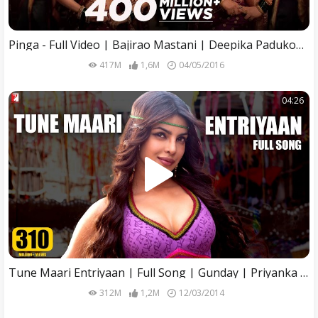
Pinga - Full Video | Bajirao Mastani | Deepika Padukone, Priyanka Chopra | Shreya Ghoshal | SLB
417M
1,6M
04/05/2016
04:26
Tune Maari Entriyaan | Full Song | Gunday | Priyanka Chopra, Ranveer Singh, Arjun Kapoor, Sohail Sen
312M
1,2M
12/03/2014