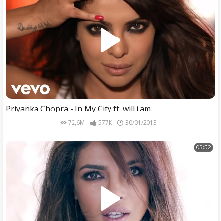
Priyanka Chopra - In My City ft. will.i.am
72,6M
577K
30/01/2013
03:52