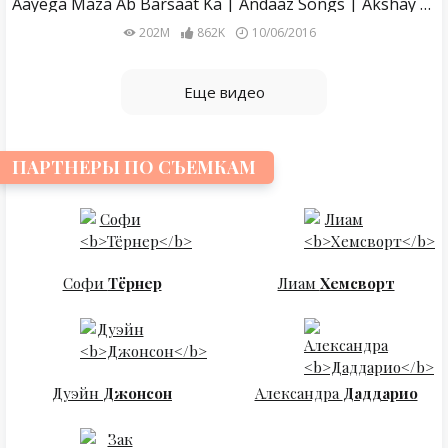
Aayega Maza Ab Barsaat Ka | Andaaz Songs | Akshay Kumar | Priyanka Chopra | Alka Yagnik| Gold songs
202M
862K
10/06/2016
Еще видео
ПАРТНЕРЫ ПО СЪЕМКАМ
Софи
Тёрнер
Лиам
Хемсворт
Дуэйн
Джонсон
Александра
Даддарио