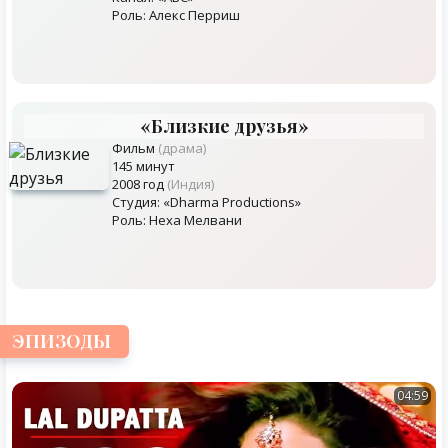
Роль: Алекс Перриш
«Близкие друзья»
Фильм
(драма)
145 минут
2008 год
(Индия)
Студия: «Dharma Productions»
Роль: Неха Мелвани
ЭПИЗОДЫ
04:59