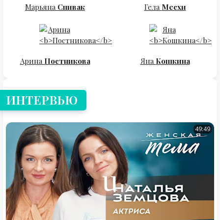
Марьяна
Спивак
Гела
Месхи
Арина
Постникова
Яна
Кошкина
ИНТЕРВЬЮ
49:49