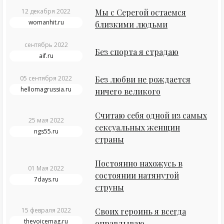
12 декабря 2022
Мы с Серегой остаемся
womanhit.ru
близкими людьми
сентябрь 2022
Без спорта я страдаю
aif.ru
05 сентября 2022
Без любви не рождается
hellomagrussia.ru
ничего великого
Считаю себя одной из самых
25 мая 2022
сексуальных женщин
ngs55.ru
страны
Постоянно нахожусь в
01 Мая 2022
состоянии натянутой
7days.ru
струны
15 февраля 2022
Своих героинь я всегда
thevoicemag.ru
оправдываю