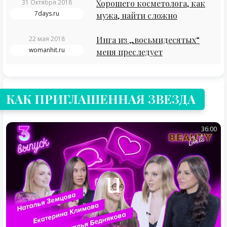
31 Октября 2018
Хорошего косметолога, как
7days.ru
мужа, найти сложно
22 мая 2018
Инга из „восьмидесятых“
womanhit.ru
меня преследует
КАК ПРИГЛАШЕННАЯ ЗВЕЗДА
36:00