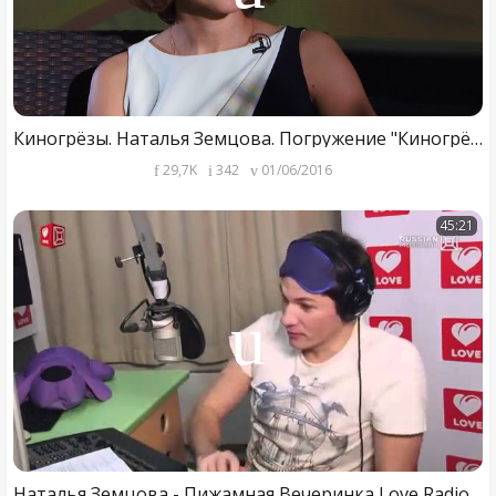
Киногрёзы. Наталья Земцова. Погружение "Киногрёз" в "Восьмидесятые"
29,7K
342
01/06/2016
45:21
Наталья Земцова - Пижамная Вечеринка Love Radio. Восьмидесятые.