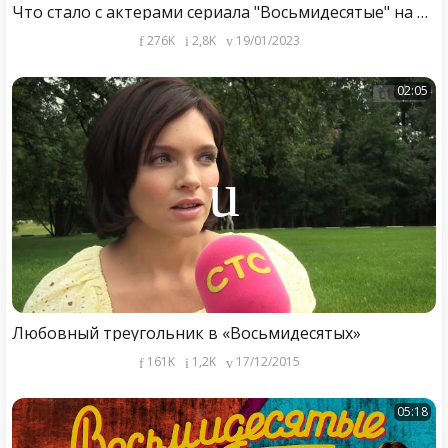
Что стало с актерами сериала "Восьмидесятые" на телеканале СТС спустя 12 лет!
276K
2,8K
19/01/2023
02:05
Любовный треугольник в «Восьмидесятых»
161K
1,2K
17/12/2015
05:18