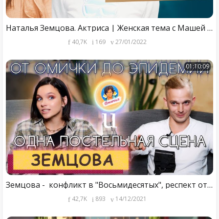
Наталья Земцова. Актриса | Женская тема с Машей Голубевой.
40,7K
169
27/01/2022
01:10:09
Земцова - конфликт в "Восьмидесятых", респект от Стивена Кинга, обнаженные сцены \ Тукач
42,7K
893
14/12/2021