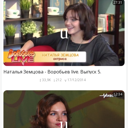
27:31
Наталья Земцова - Воробьев live. Выпуск 5.
33,9K
212
17/12/2014
12:34