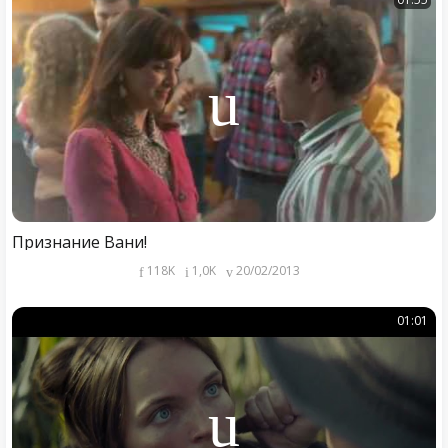
Признание Вани!
118K
1,0K
20/02/2013
01:01