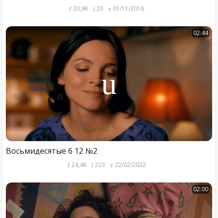
20,9K
20
01/11/2016
02:44
Восьмидесятые 6 12 №2
24,4K
223
22/02/2022
02:00