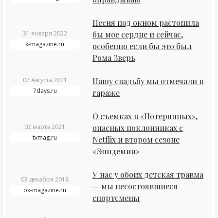
Песня под окном растопила
31 января 2022
бы мое сердце и сейчас,
k-magazine.ru
особенно если бы это был
Рома Зверь
07 Августа 2021
Нашу свадьбу мы отмечали в
7days.ru
гараже
О съемках в «Потерянных»,
02 марта 2021
опасных поклонниках с
tvmag.ru
Netflix и втором сезоне
«Эпидемии»
У нас у обоих детская травма
03 декабря 2018
— мы несостоявшиеся
ok-magazine.ru
спортсмены