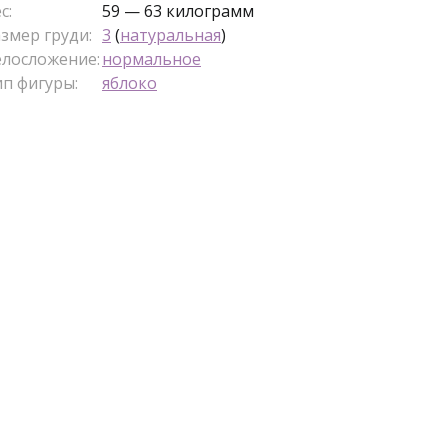
с:
59 — 63 килограмм
змер груди:
3
(
натуральная
)
елосложение:
нормальное
п фигуры:
яблоко