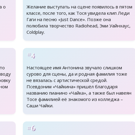
а о
Желание выступать на сцене появилось в пятом
классе, после того, как Тося увидела клип Леди
Гаги на песню «Just Dance». Позже она
полюбила творчество Radiohead, Эми Уайнхаус,
Coldplay.
#4
то
Настоящее имя Антонина звучало слишком
оводу
сурово для сцены, да и родная фамилия тоже
ровку
не вязалась с артистической средой.
нном
Псевдоним «Чайкина» пришёл благодаря
названию пианино «Чайка», а также был навеян
Тосе фамилией её знакомого из колледжа –
Саши Чайки.
#6