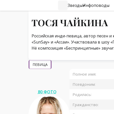
Звезды
Инфоповоды
#Навигация по странице
ТОСЯ ЧАЙКИНА
Российская инди-певица, автор песен и 
«SunSay» и «Ассаи». Участвовала в шоу «
Нё композиция «Беспринципные» звучит
ПЕВИЦА
Полное имя:
Псевдоним:
80 ФОТО
Родилась:
Гражданство: