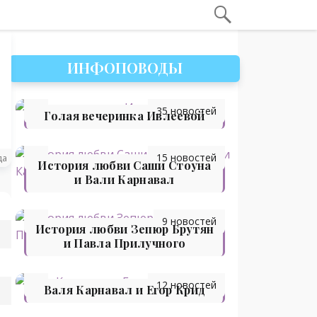
ИНФОПОВОДЫ
35 новостей
Голая вечеринка Ивлеевой
15 новостей
да
История любви Саши Стоуна
и Вали Карнавал
9 новостей
История любви Зепюр Брутян
и Павла Прилучного
12 новостей
Валя Карнавал и Егор Крид