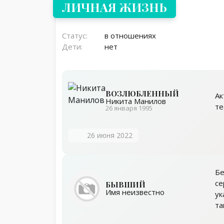
ЛИЧНАЯ ЖИЗНЬ
Статус:
в отношениях
Дети:
нет
ВОЗЛЮБЛЕННЫЙ
Ак
Никита Манилов
те
26 января 1995
26 июня 2022
Бе
се
БЫВШИЙ
Имя неизвестно
ук
та