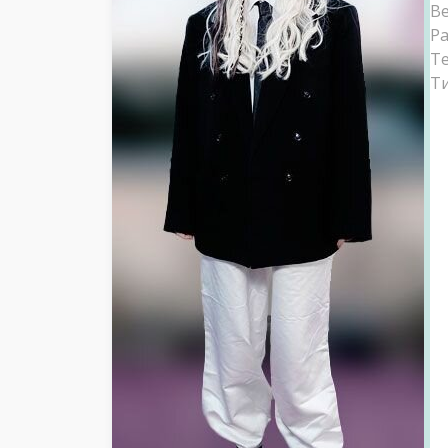
Ве
Ра
Т
Ти