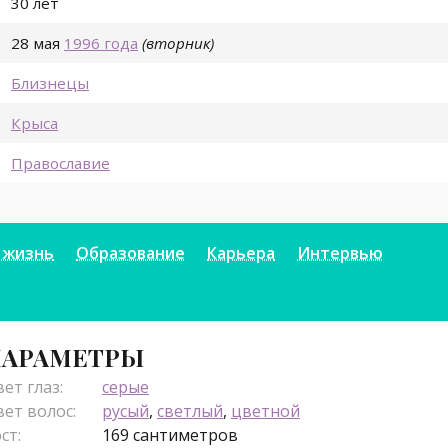
30 лет
28 мая
1996 года
(вторник)
Близнецы
Крыса
Православие
 жизнь
Образование
Карьера
Интервью
АРАМЕТРЫ
ет глаз:
серые
ет волос:
русый
,
светлый
,
цветной
ст:
169 сантиметров