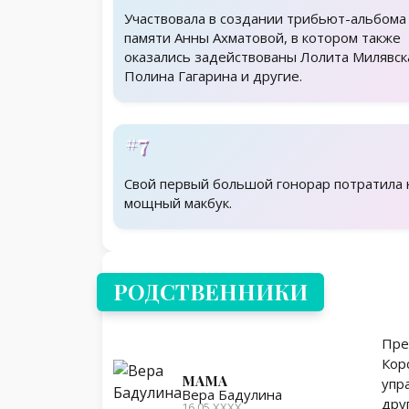
Участвовала в создании трибьют-альбома
памяти Анны Ахматовой, в котором также
оказались задействованы Лолита Милявск
Полина Гагарина и другие.
#7
Свой первый большой гонорар потратила 
мощный макбук.
Родственники
РОДСТВЕННИКИ
Пре
Кор
МАМА
упр
Вера Бадулина
дру
16.05.ХХХХ