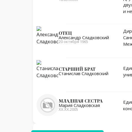
дву
и н
Дир
ОТЕЦ
Сан
Александр Сладковский
20 октября 1965
Меж
Еди
СТАРШИЙ БРАТ
Станислав Сладковский
уни
МЛАДШАЯ СЕСТРА
Еди
Мария Сладковская
кон
ХХ.ХХ.2005
Личная жизнь