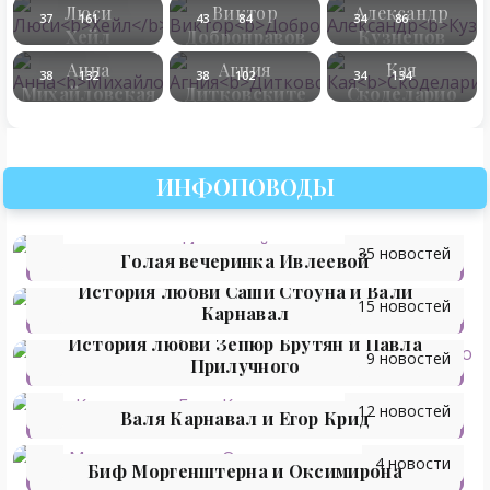
Люси
Виктор
Александр
37
161
43
84
34
86
Хейл
Добронравов
Кузнецов
Анна
Агния
Кая
38
132
38
102
34
134
Михайловская
Дитковските
Скоделарио
ИНФОПОВОДЫ
35 новостей
Голая вечеринка Ивлеевой
История любви Саши Стоуна и Вали
15 новостей
Карнавал
История любви Зепюр Брутян и Павла
9 новостей
Прилучного
12 новостей
Валя Карнавал и Егор Крид
4 новости
Биф Моргенштерна и Оксимирона