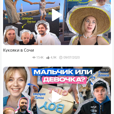
Кукояки в Сочи
154K
4,9K
09/07/2020
09:37