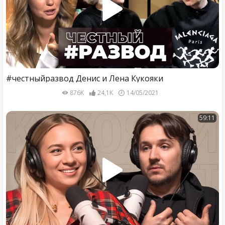
#честныйразвод Денис и Лена Кукояки
876K
24,1K
14/05/2021
59:11