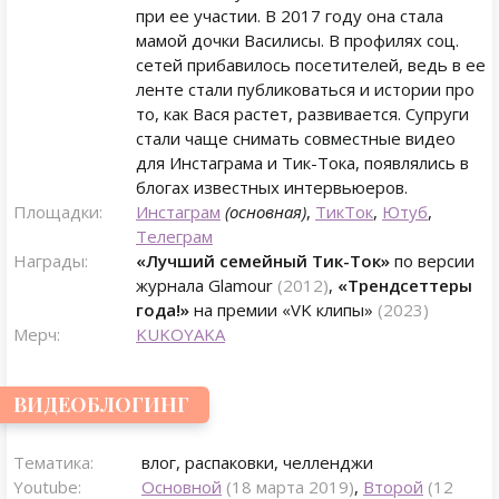
при ее участии. В 2017 году она стала
мамой дочки Василисы. В профилях соц.
сетей прибавилось посетителей, ведь в ее
ленте стали публиковаться и истории про
то, как Вася растет, развивается. Супруги
стали чаще снимать совместные видео
для Инстаграма и Тик-Тока, появлялись в
блогах известных интервьюеров.
Площадки:
Инстаграм
(основная)
,
ТикТок
,
Ютуб
,
Телеграм
Награды:
«Лучший семейный Тик-Ток»
по версии
журнала Glamour
(2012)
,
«Трендсеттеры
года!»
на премии «VK клипы»
(2023)
Мерч:
KUKOYAKA
ВИДЕОБЛОГИНГ
Тематика:
влог, распаковки, челленджи
Youtube:
Основной
(18 марта 2019)
,
Второй
(12