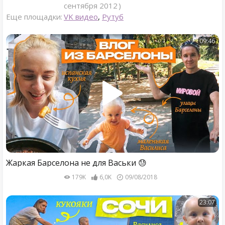
сентября 2012 )
Еще площадки:
VK видео
,
Рутуб
09:46
Жаркая Барселона не для Васьки 😓
179K
6,0K
09/08/2018
23:07