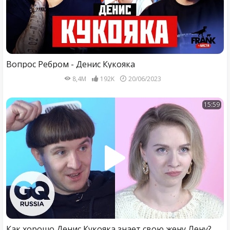
Вопрос Ребром - Денис Кукояка
8,4M
192K
20/06/2023
15:59
Как хорошо Денис Кукояка знает свою жену Лену?