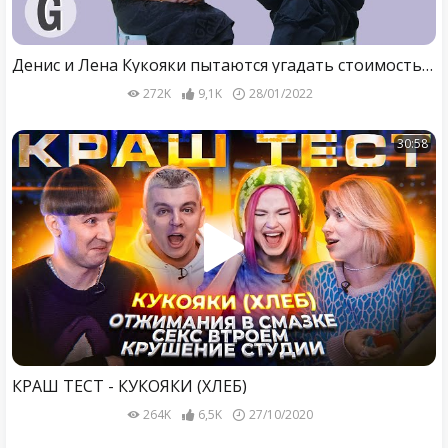
Денис и Лена Кукояки пытаются угадать стоимость вещей | Glamour Россия
272K
9,1K
28/01/2022
30:58
КРАШ ТЕСТ - КУКОЯКИ (ХЛЕБ)
264K
6,5K
27/10/2020