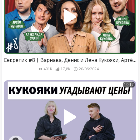
Секретик #8 | Варнава, Денис и Лена Кукояки, Артём Муратов, Александр Гудков
491K
17,8K
20/06/2024
19:17