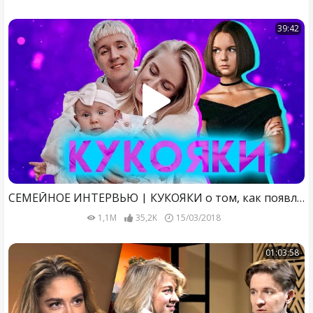
39:42
СЕМЕЙНОЕ ИНТЕРВЬЮ | КУКОЯКИ о том, как появление ребёнка изменило их жизнь
1,1M
35,2K
15/03/2018
01:03:58