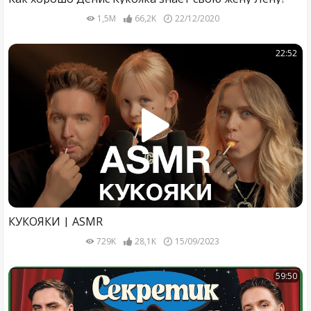
1,5M
66,2K
22/12/2020
22:52
КУКОЯКИ | ASMR
729K
28,1K
15/09/2023
59:50