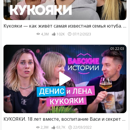
Кукояки — как живёт самая известная семья ютуба. Румтур от Василисы / Вписка
4,3M
102K
07/12/2023
01:22:03
КУКОЯКИ. 18 лет вместе, воспитание Васи и секрет семейного счастья. БАБСКИЕ ИСТОРИИ
2,3M
63,7K
22/03/2022