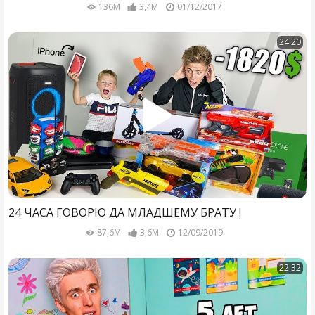
136M
3,4M
01/12/2017
24:20
24 ЧАСА ГОВОРЮ ДА МЛАДШЕМУ БРАТУ !
87,6M
3,6M
12/09/2019
22:32