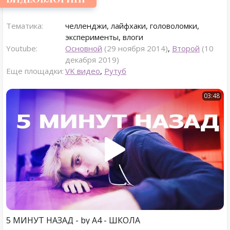
Тематика:
челленджи, лайфхаки, головоломки,
эксперименты, влоги
Youtube:
Основной
(29 ноября 2014)
,
Второй
(10
декабря 2019)
Еще площадки:
VK видео
,
Рутуб
03:48
5 МИНУТ НАЗАД - by A4 - ШКОЛА