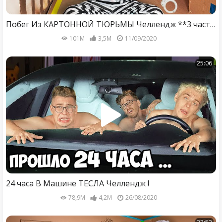
Побег Из КАРТОННОЙ ТЮРЬМЫ Челлендж **3 часть**
101M
3,5M
11/09/2020
25:06
24 часа В Машине ТЕСЛА Челлендж !
78,9M
4,2M
26/08/2020