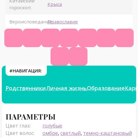
Китайский
Крыса
гороскоп:
Вероисповедание:
Православие
Википедия
Ютуб
ВК
Одноклассники
Инстаграм
Телеграм
Твит
ТикТок
Фикбук
#НАВИГАЦИЯ:
Родственники
Личная жизнь
Образование
Кар
Параметры
ПАРАМЕТРЫ
Цвет глаз:
голубые
Цвет волос:
омбре
,
светлый
,
темно-каштановый