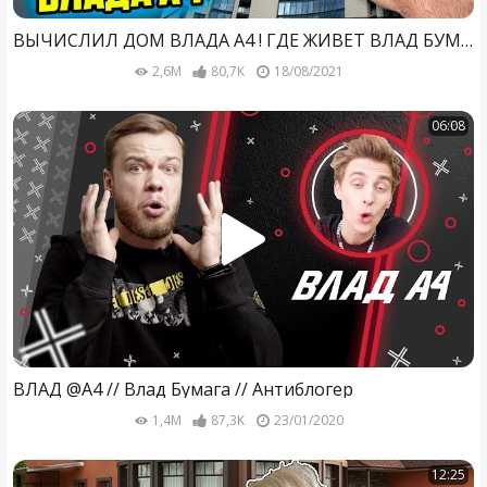
ВЫЧИСЛИЛ ДОМ ВЛАДА А4 ! ГДЕ ЖИВЁТ ВЛАД БУМАГА ?
2,6M
80,7K
18/08/2021
06:08
ВЛАД @A4 // Влад Бумага // Антиблогер
1,4M
87,3K
23/01/2020
12:25