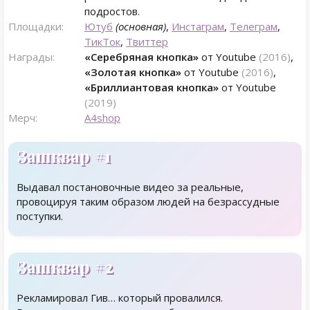
подростов.
Площадки:
Ютуб
(основная)
,
Инстаграм
,
Телеграм
,
ТикТок
,
Твиттер
Награды:
«Серебряная кнопка»
от Youtube
(2016)
,
«Золотая кнопка»
от Youtube
(2016)
,
«Бриллиантовая кнопка»
от Youtube
(2019)
Мерч:
А4shop
Зашквар #1
Выдавал постановочные видео за реальные,
провоцируя таким образом людей на безрассудные
поступки.
Зашквар #2
Рекламировал Гив… который провалился.