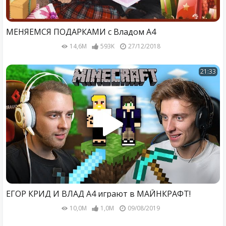
МЕНЯЕМСЯ ПОДАРКАМИ с Владом А4
14,6M
593K
27/12/2018
21:33
ЕГОР КРИД И ВЛАД А4 играют в МАЙНКРАФТ!
10,0M
1,0M
09/08/2019