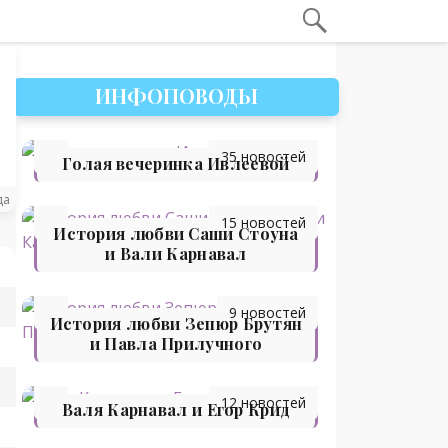
ИНФОПОВОДЫ
35 новостей
Голая вечеринка Ивлеевой
да
15 новостей
История любви Саши Стоуна
и Вали Карнавал
9 новостей
История любви Зепюр Брутян
и Павла Прилучного
12 новостей
Валя Карнавал и Егор Крид