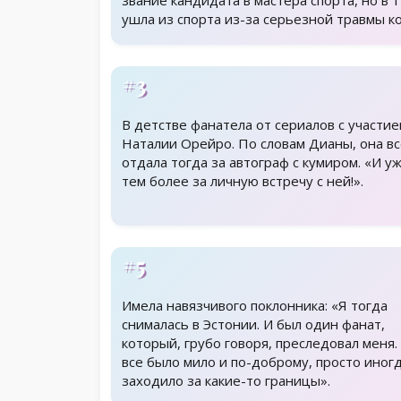
звание кандидата в мастера спорта, но в 1
ушла из спорта из-за серьезной травмы ко
#3
В детстве фанатела от сериалов с участи
Наталии Орейро. По словам Дианы, она вс
отдала тогда за автограф с кумиром. «И у
тем более за личную встречу с ней!».
#5
Имела навязчивого поклонника: «Я тогда
снималась в Эстонии. И был один фанат,
который, грубо говоря, преследовал меня.
все было мило и по-доброму, просто иног
заходило за какие-то границы».