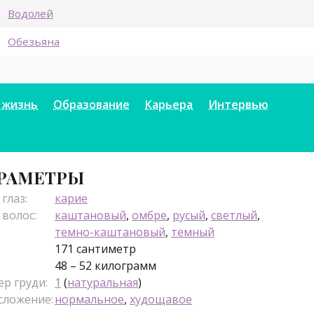
Водолей
Обезьяна
бук
 жизнь
Образование
Карьера
Интервью
РАМЕТРЫ
глаз:
карие
 волос:
каштановый
,
омбре
,
русый
,
светлый
,
темно-каштановый
,
темный
171 сантиметр
48 – 52 килограмм
ер груди:
1
(
натуральная
)
сложение:
нормальное
,
худощавое