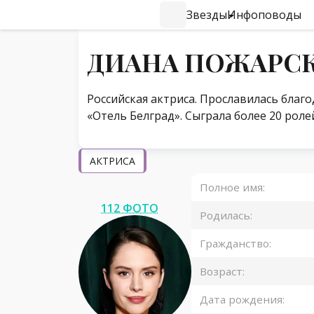
Звезды
Инфоповоды
#Навигация по странице
ДИАНА ПОЖАРС
Российская актриса. Прославилась благо
«Отель Белград». Сыграла более 20 ролей
АКТРИСА
Полное имя:
112 ФОТО
Родилась:
Гражданство:
Возраст:
Дата рождения: