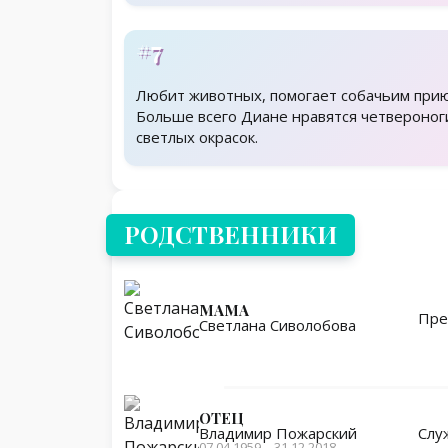
#7
Любит животных, помогает собачьим при
Больше всего Диане нравятся четвероног
светлых окрасок.
Родственники
РОДСТВЕННИКИ
МАМА
Пре
Светлана Сиволобова
ОТЕЦ
Слу
Владимир Пожарский
07.04.1959 – 31.12.2018