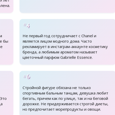
9 лет
лена.
#4
ем
Не первый год сотрудничает с Chanel и
е бы
является лицом модного дома. Часто
же
рекламирует в инстаграм-аккаунте косметику
бренда, а любимым ароматом называет
цветочный парфюм Gabrielle Essence.
#6
Стройной фигуре обязана не только
спортивным бальным танцам, девушка любит
 Это
бегать, причем как по улице, так и на беговой
да
дорожке. Не придерживается строгой диеты,
но предпочитает морепродукты и овощи.