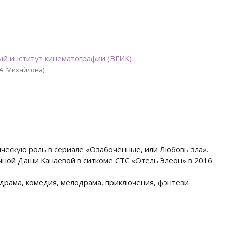
ый институт кинематографии (ВГИК)
А. Михайлова)
ическую роль в сериале «Озабоченные, или Любовь зла».
чной Даши Канаевой в ситкоме СТС «Отель Элеон» в 2016
 драма, комедия, мелодрама, приключения, фэнтези