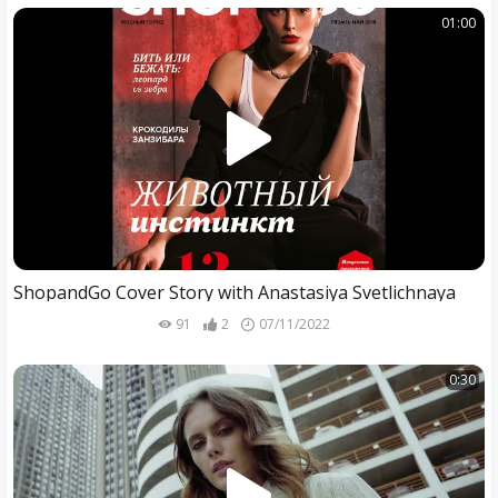
01:00
ShopandGo Cover Story with Anastasiya Svetlichnaya
91
2
07/11/2022
0:30