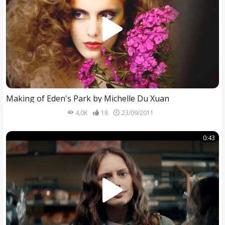
Making of Eden's Park by Michelle Du Xuan
4,0K
18
23/09/2011
0:43