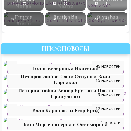
44
179
12
90
13
81
Чопра
Nastya
Линдси
Bratishkin
Olyashaa
40
172
28
47
33
84
Лохан
ИНФОПОВОДЫ
35 новостей
Голая вечеринка Ивлеевой
История любви Саши Стоуна и Вали
15 новостей
Карнавал
История любви Зепюр Брутян и Павла
9 новостей
Прилучного
12 новостей
Валя Карнавал и Егор Крид
4 новости
Биф Моргенштерна и Оксимирона