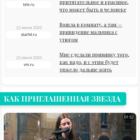
притягательное и красивое,
tele.ru
что может быть в человеке
Вошла в комнату, а там —
22 июня 2020
привидение мальчика с
starhit.ru
утюгом
Мне сделали прививку того,
22 июня 2020
как надо, и с этим будет
vm.ru
тяжело дальше жить
КАК ПРИГЛАШЕННАЯ ЗВЕЗДА
01:52