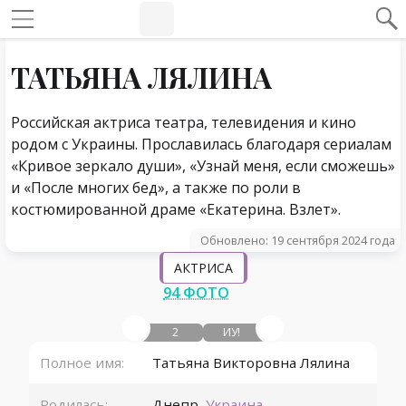
#Навигация по странице
Навигация по сайту
ТАТЬЯНА ЛЯЛИНА
Российская актриса театра, телевидения и кино
родом с Украины. Прославилась благодаря сериалам
«Кривое зеркало души», «Узнай меня, если сможешь»
и «После многих бед», а также по роли в
костюмированной драме «Екатерина. Взлет».
Обновлено: 19 сентября 2024 года
АКТРИСА
94 ФОТО
2
ИУ!
Полное имя:
Татьяна Викторовна Лялина
Родилась:
Днепр
,
Украина