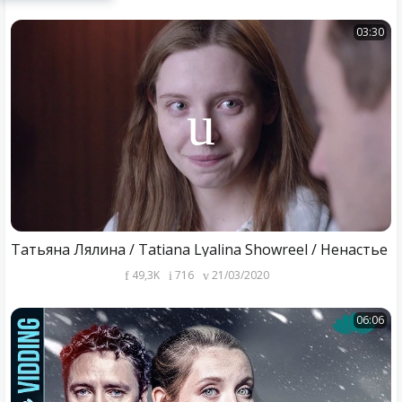
03:30
Татьяна Лялина / Tatiana Lyalina Showreel / Ненастье
49,3K
716
21/03/2020
06:06