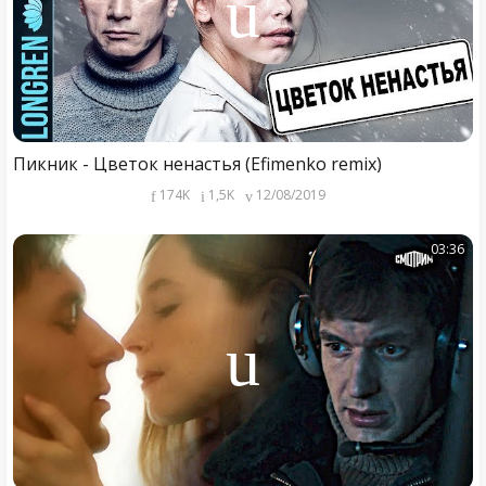
Пикник - Цветок ненастья (Efimenko remix)
174K
1,5K
12/08/2019
03:36