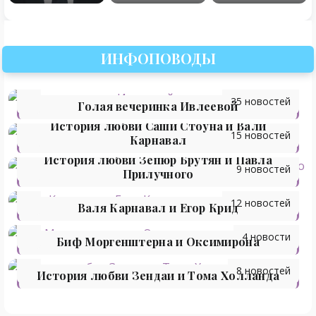
ИНФОПОВОДЫ
35 новостей
Голая вечеринка Ивлеевой
История любви Саши Стоуна и Вали
15 новостей
Карнавал
История любви Зепюр Брутян и Павла
9 новостей
Прилучного
12 новостей
Валя Карнавал и Егор Крид
4 новости
Биф Моргенштерна и Оксимирона
8 новостей
История любви Зендаи и Тома Холланда