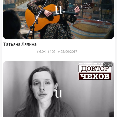
Татьяна Лялина
6,0K
102
25/09/2017
04:24