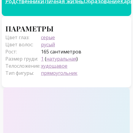
Родственники
Личная жизнь
Образование
Кар
Параметры
ПАРАМЕТРЫ
Цвет глаз:
серые
Цвет волос:
русый
Рост:
165 сантиметров
Размер груди:
1
(
натуральная
)
Телосложение:
худощавое
Тип фигуры:
прямоугольник