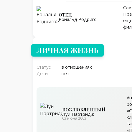
Cем
Пра
ОТЕЦ
Рональд Родриго
еще
фил
Личная жизнь
ЛИЧНАЯ ЖИЗНЬ
Статус:
в отношениях
Дети:
нет
Ан
ро
ВОЗЛЮБЛЕННЫЙ
«О
Луи Партридж
ки
03 июня 2003
та
«П