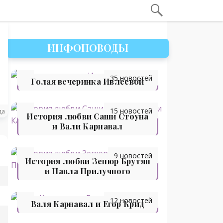
ИНФОПОВОДЫ
35 новостей
Голая вечеринка Ивлеевой
15 новостей
да
История любви Саши Стоуна
и Вали Карнавал
9 новостей
История любви Зепюр Брутян
и Павла Прилучного
12 новостей
Валя Карнавал и Егор Крид