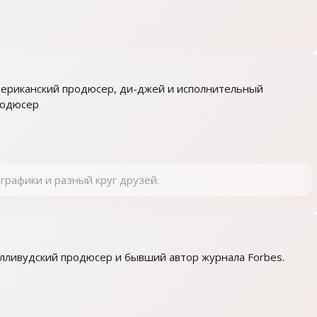
ериканский продюсер, ди-джей и исполнительный
родюсер
рафики и разный круг друзей.
лливудский продюсер и бывший автор журнала Forbes.