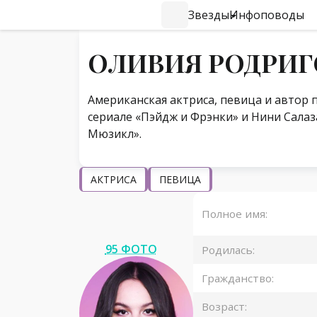
Звезды
Инфоповоды
#Навигация по странице
ОЛИВИЯ РОДРИГ
Американская актриса, певица и автор 
сериале «Пэйдж и Фрэнки» и Нини Салаз
Мюзикл».
АКТРИСА
ПЕВИЦА
Полное имя:
95 ФОТО
Родилась:
Гражданство:
Возраст: