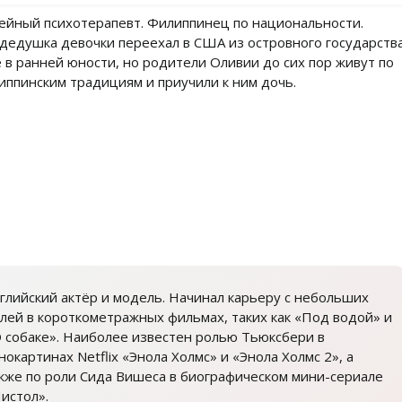
ейный психотерапевт. Филиппинец по национальности.
дедушка девочки переехал в США из островного государств
 в ранней юности, но родители Оливии до сих пор живут по
иппинским традициям и приучили к ним дочь.
глийский актёр и модель. Начинал карьеру с небольших
лей в короткометражных фильмах, таких как «Под водой» и
 собаке». Наиболее известен ролью Тьюксбери в
нокартинах Netflix «Энола Холмс» и «Энола Холмс 2», а
кже по роли Сида Вишеса в биографическом мини-сериале
истол».