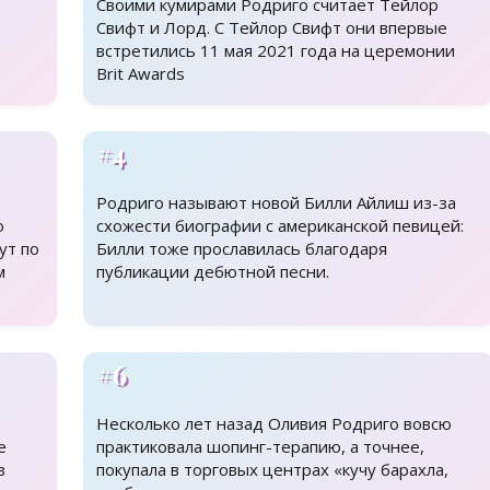
Своими кумирами Родриго считает Тейлор
Свифт и Лорд. С Тейлор Свифт они впервые
встретились 11 мая 2021 года на церемонии
Brit Awards
#4
Родриго называют новой Билли Айлиш из-за
о
схожести биографии с американской певицей:
ут по
Билли тоже прославилась благодаря
м
публикации дебютной песни.
#6
Несколько лет назад Оливия Родриго вовсю
е
практиковала шопинг-терапию, а точнее,
з
покупала в торговых центрах «кучу барахла,