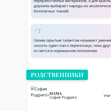
переработанных материалов, а для красн
дорожек выбирает наряды из экологическ
безопасных тканей.
#7
Своим скрытым талантом называет умени
скосить один глаз к переносице, пока дру
остаётся в нормальном положении.
Родственники
РОДСТВЕННИКИ
МАМА
Учи
София Родриго