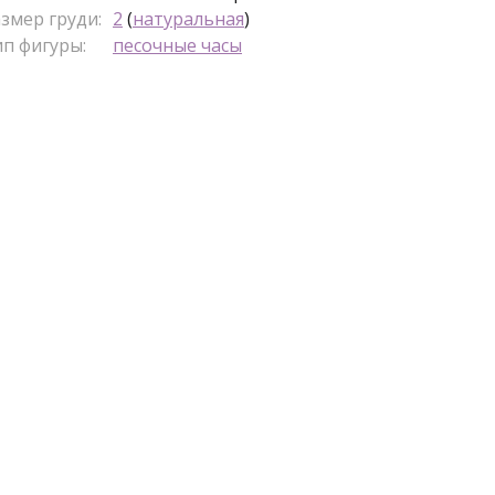
змер груди:
2
(
натуральная
)
п фигуры:
песочные часы