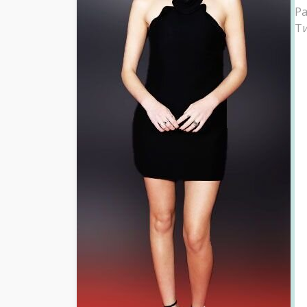
Ра
Ти