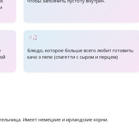
ых
чтобы заполнить пустоту внутри».
и
#8
е
Блюдо, которое больше всего любит готовить:
гой
качо э пепе (спагетти с сыром и перцем)
тельница. Имеет немецкие и ирландские корни.