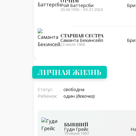
ОТЧИМ
Бри
Рой Баттерсби
20.04.1936 – ХХ.01.2024
СТАРШАЯ СЕСТРА
Бри
Саманта Бекинсейл
23 июля 1966
Личная жизнь
ЛИЧНАЯ ЖИЗНЬ
Статус:
свободна
Ребенок:
один
(девочка)
БЫВШИЙ
На
Гуди Грейс
19 июня 1997