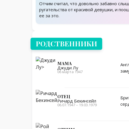
Отчим считал, что довольно забавно слы
ругательства от красивой девушки, и поо
ее за это.
Родственники
РОДСТВЕННИКИ
МАМА
Анг
Джуди Лу
зам
06 марта 1947
ОТЕЦ
Бри
Ричард Бекинсейл
сер
06.07.1947 – 19.03.1979