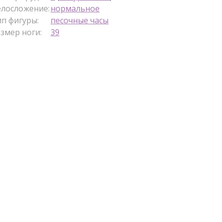
елосложение:
нормальное
п фигуры:
песочные часы
змер ноги:
39