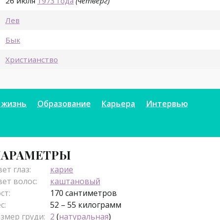
26 июля
1973 года
(четверг)
Лев
Бык
Христианство
 жизнь
Образование
Карьера
Интервью
АРАМЕТРЫ
ет глаз:
карие
ет волос:
каштановый
ст:
170 сантиметров
с:
52 – 55 килограмм
змер груди:
2
(
натуральная
)