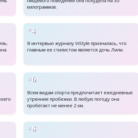
ень
пищевого поведения она похудела на 30
килограммов.
#4
иль.
В интервью журналу InStyle призналась, что
она
главным ее стилистом является дочь Лили.
#6
Всем видам спорта предпочитает ежедневные
воего
утренние пробежки. В любую погоду она
пробегает не менее 2 км.
#8