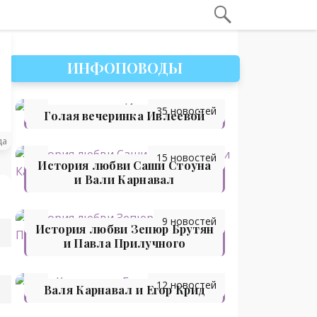
ИНФОПОВОДЫ
35 новостей
Голая вечеринка Ивлеевой
да
15 новостей
История любви Саши Стоуна
и Вали Карнавал
9 новостей
История любви Зепюр Брутян
и Павла Прилучного
12 новостей
Валя Карнавал и Егор Крид