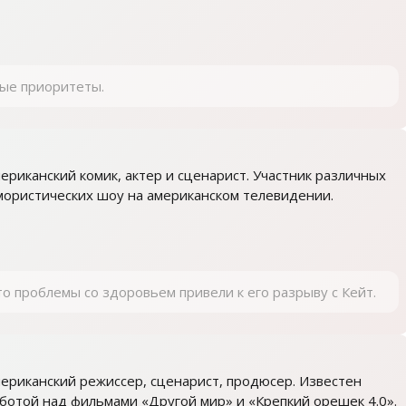
ые приоритеты.
ериканский комик, актер и сценарист. Участник различных
ористических шоу на американском телевидении.
о проблемы со здоровьем привели к его разрыву с Кейт.
ериканский режиссер, сценарист, продюсер. Известен
ботой над фильмами «Другой мир» и «Крепкий орешек 4.0».