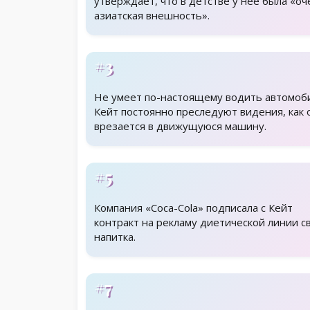
утверждает, что в детстве у нее была «оч
азиатская внешность».
#3
Не умеет по-настоящему водить автомоб
Кейт постоянно преследуют видения, как 
врезается в движущуюся машину.
#5
Компания «Coca-Cola» подписала с Кейт
контракт на рекламу диетической линии с
напитка.
#7