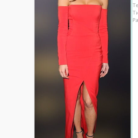
Т
Ти
Ра