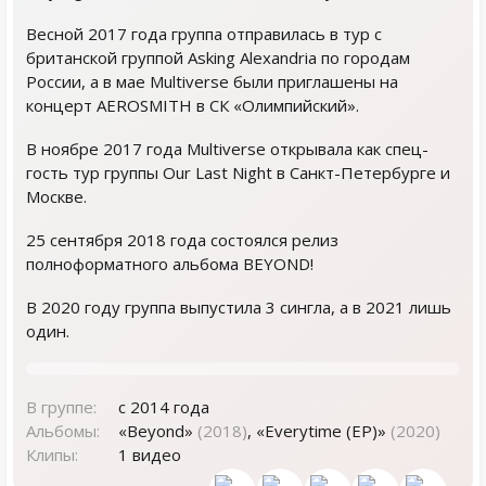
Весной 2017 года группа отправилась в тур с
британской группой Asking Alexandria по городам
России, а в мае Multiverse были приглашены на
концерт AEROSMITH в СК «Олимпийский».
В ноябре 2017 года Multiverse открывала как спец-
гость тур группы Our Last Night в Санкт-Петербурге и
Москве.
25 сентября 2018 года состоялся релиз
полноформатного альбома BEYOND!
В 2020 году группа выпустила 3 сингла, а в 2021 лишь
один.
В группе:
с 2014 года
Альбомы:
«Beyond»
(2018)
, «Everytime (EP)»
(2020)
Клипы:
1 видео