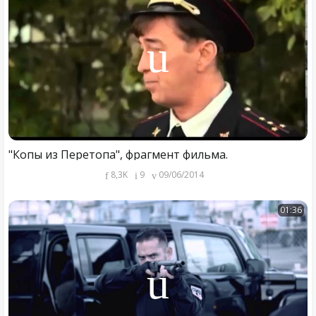
"Копы из Перетопа", фрагмент фильма.
8,3K
9
09/06/2014
01:36