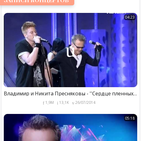
ЗАПИСИ КОНЦЕРТОВ
04:23
Владимир и Никита Пресняковы - ''Сердце пленных не берет'' Новая Волна 2014 ПРЕМЬЕРА
1,9M
13,1K
26/07/2014
05:18