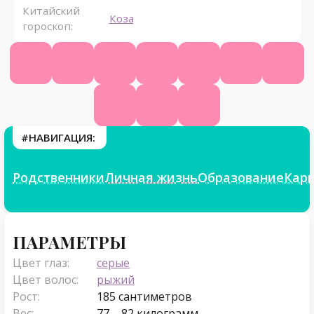
Китайский
Коза
гороскоп:
Википедия
КиноПоиск
Ютуб
Твитч
ВК
Фейсбук
Инст
Телеграм
Твиттер
Фикбук
#НАВИГАЦИЯ:
Родственники
Личная жизнь
Образование
Кар
Параметры
ПАРАМЕТРЫ
Цвет глаз:
серые
Цвет волос:
рыжий
Рост:
185 сантиметров
Вес:
77 – 82 килограмм