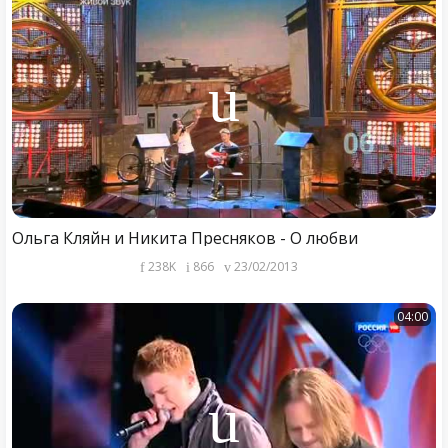
Ольга Кляйн и Никита Пресняков - О любви
238K
866
23/02/2013
04:00