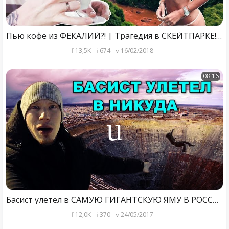
Пью кофе из ФЕКАЛИЙ?! | Трагедия в СКЕЙТПАРКЕ! | Поставил Аленку на СЕРФ!
13,5K
674
16/02/2018
08:16
Басист улетел в САМУЮ ГИГАНТСКУЮ ЯМУ В РОССИИ | Тур MULTIVERSE в Мирный
12,0K
370
24/05/2017