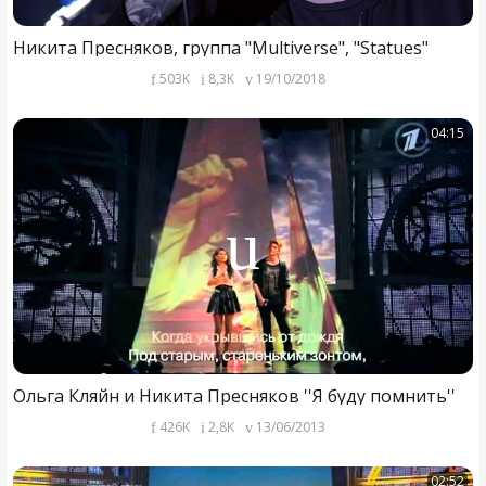
Никита Пресняков, группа "Multiverse", "Statues"
503K
8,3K
19/10/2018
04:15
Ольга Кляйн и Никита Пресняков ''Я буду помнить''
426K
2,8K
13/06/2013
02:52