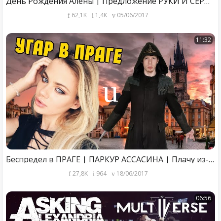
День Рождения Алены | Предложение РУКИ И СЕРДЦА
62,1K
1,4K
05/06/2017
11:32
Беспредел в ПРАГЕ | ПАРКУР АССАСИНА | Плачу из-за КАРТОШКИ
27,8K
964
18/06/2017
06:56