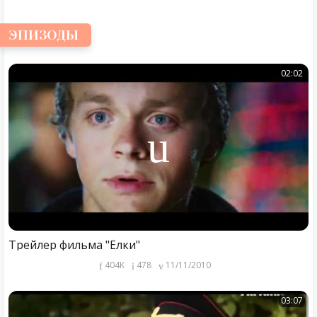
ЭПИЗОДЫ
02:02
Трейлер фильма "Ёлки"
404K
478
11/11/2010
03:07