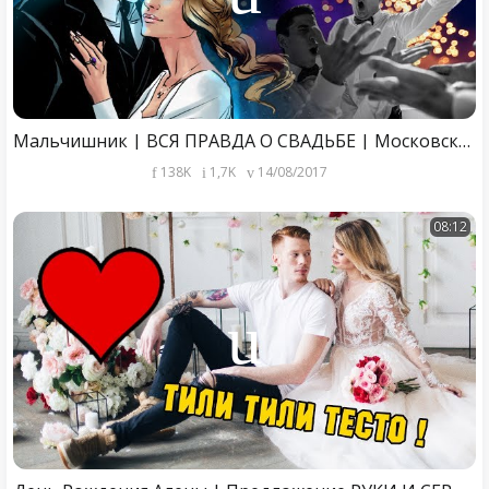
Мальчишник | ВСЯ ПРАВДА О СВАДЬБЕ | Московские покатушки
138K
1,7K
14/08/2017
08:12