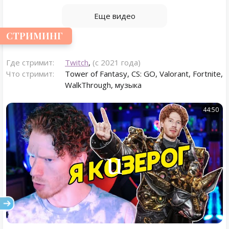
Еще видео
СТРИМИНГ
Где стримит:
Twitch
,
(с 2021 года)
Что стримит:
Tower of Fantasy, CS: GO, Valorant, Fortnite,
WalkThrough, музыка
44:50