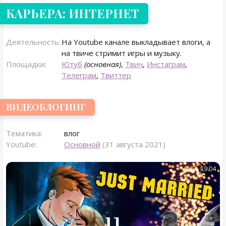
КАРЬЕРА: ИНТЕРНЕТ
Деятельность:
На Youtube канале выкладывает влоги, а
на твиче стримит игры и музыку.
Площадки:
Ютуб
(основная)
,
Твич
,
Инстаграм
,
Телеграм
,
Твиттер
ВИДЕОБЛОГИНГ
Тематика:
влог
Youtube:
Основной
(31 августа 2021)
19:04