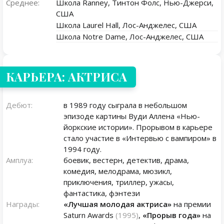
Среднее:
Школа Ranney, Тинтон Фолс, Нью-Джерси,
США
Школа Laurel Hall, Лос-Анджелес, США
Школа Notre Dame, Лос-Анджелес, США
КАРЬЕРА: АКТРИСА
Дебют:
в 1989 году сыграла в небольшом
эпизоде картины Вуди Аллена «Нью-
йоркские истории». Прорывом в карьере
стало участие в «Интервью с вампиром» в
1994 году.
Амплуа:
боевик, вестерн, детектив, драма,
комедия, мелодрама, мюзикл,
приключения, триллер, ужасы,
фантастика, фэнтези
Награды:
«Лучшая молодая актриса»
на премии
Saturn Awards
(1995)
,
«Прорыв года»
на