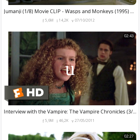
Jumanji (1/8) Movie CLIP - Wasps and Monkeys (1995) HD
5,6M
14,2K
07/10/2012
02:43
Interview with the Vampire: The Vampire Chronicles (3/5) Movie CLIP - Forever Young (1994) HD
5,9M
46,2K
27/05/2011
02:27