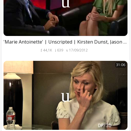
'Marie Antoinette' | Unscripted | Kirsten Dunst, Jason Schwartzman
44,1K
639
17/09/2012
31:06