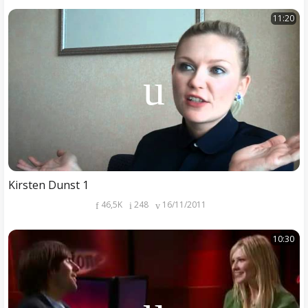
11:20
Kirsten Dunst 1
46,5K
248
16/11/2011
10:30