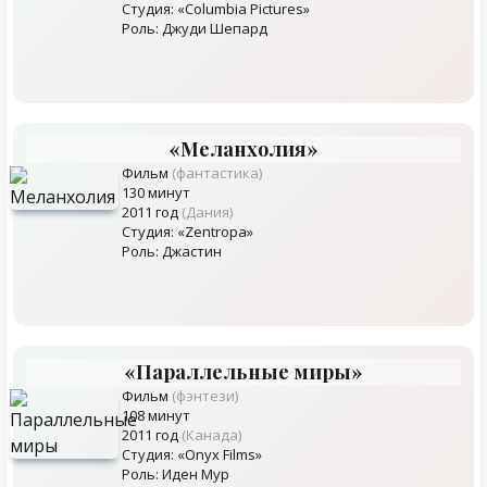
Студия: «Columbia Pictures»
Роль: Джуди Шепард
«Меланхолия»
Фильм
(фантастика)
130 минут
2011 год
(Дания)
Студия: «Zentropa»
Роль: Джастин
«Параллельные миры»
Фильм
(фэнтези)
108 минут
2011 год
(Канада)
Студия: «Onyx Films»
Роль: Иден Мур