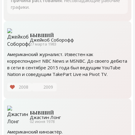
Причина расстования:
несовпадающие рабочие
графики.
БЫВШИЙ
Джейкоб Соборофф
27 марта 1983
Американский журналист. Известен как
корреспондент NBC News и MSNBC. До своего дебюта
в сети в сентябре 2015 года был ведущим YouTube
Nation и соведущим TakePart Live на Pivot TV.
2008
2009
БЫВШИЙ
Джастин Лонг
02 июня 1978
Американский киноактёр.