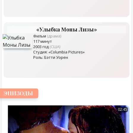
«Улыбка Моны Лизы»
Фильм
(драма)
117 минут
2003 год
(США)
Студия: «Columbia Pictures»
Роль: Бэтти Уорен
ЭПИЗОДЫ
02:45