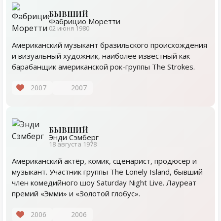
БЫВШИЙ
Фабрицио Моретти
02 июня 1980
Американский музыкант бразильского происхождения
и визуальный художник, наиболее известный как
барабанщик американской рок-группы The Strokes.
2007
2007
БЫВШИЙ
Энди Сэмберг
18 августа 1978
Американский актёр, комик, сценарист, продюсер и
музыкант. Участник группы The Lonely Island, бывший
член комедийного шоу Saturday Night Live. Лауреат
премий «Эмми» и «Золотой глобус».
2006
2006