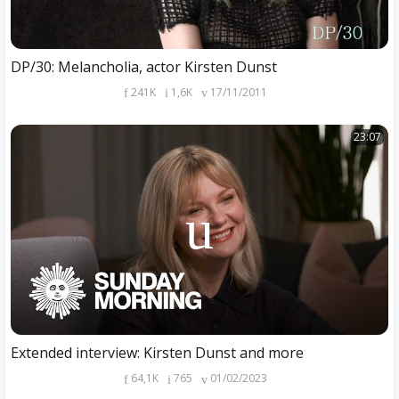
DP/30: Melancholia, actor Kirsten Dunst
241K
1,6K
17/11/2011
23:07
Extended interview: Kirsten Dunst and more
64,1K
765
01/02/2023