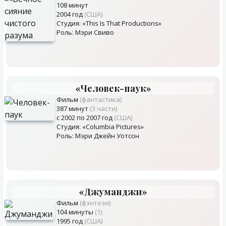
108 минут
2004 год
(США)
Студия: «This Is That Productions»
Роль: Мэри Свиво
«Человек-паук»
Фильм
(фантастика)
387 минут
(3 части)
с 2002 по 2007 год
(США)
Студия: «Columbia Pictures»
Роль: Мэри Джейн Уотсон
«Джуманджи»
Фильм
(фэнтези)
104 минуты
(1)
1995 год
(США)