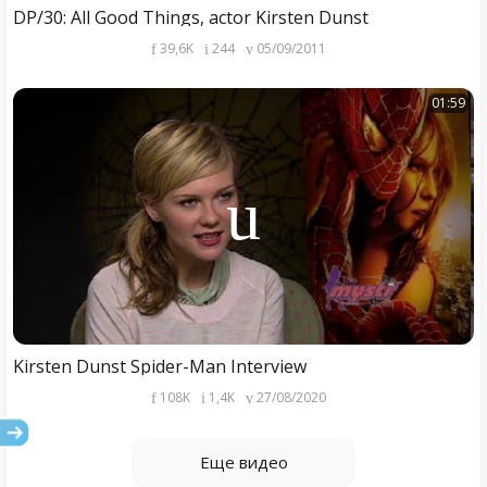
DP/30: All Good Things, actor Kirsten Dunst
39,6K
244
05/09/2011
01:59
Kirsten Dunst Spider-Man Interview
108K
1,4K
27/08/2020
Еще видео