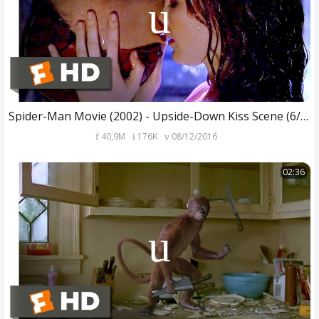
Spider-Man Movie (2002) - Upside-Down Kiss Scene (6/10) | Movieclips
40,9M
176K
08/12/2016
02:36