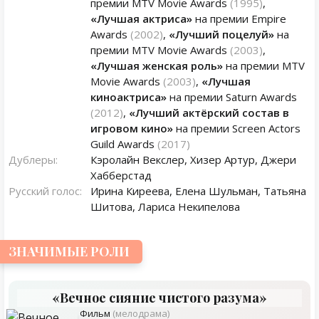
премии MTV Movie Awards
(1995)
,
«Лучшая актриса»
на премии Empire
Awards
(2002)
,
«Лучший поцелуй»
на
премии MTV Movie Awards
(2003)
,
«Лучшая женская роль»
на премии MTV
Movie Awards
(2003)
,
«Лучшая
киноактриса»
на премии Saturn Awards
(2012)
,
«Лучший актёрский состав в
игровом кино»
на премии Screen Actors
Guild Awards
(2017)
Дублеры:
Кэролайн Векслер, Хизер Артур, Джери
Хабберстад
Русский голос:
Ирина Киреева, Елена Шульман, Татьяна
Шитова, Лариса Некипелова
ЗНАЧИМЫЕ РОЛИ
«Вечное сияние чистого разума»
Фильм
(мелодрама)