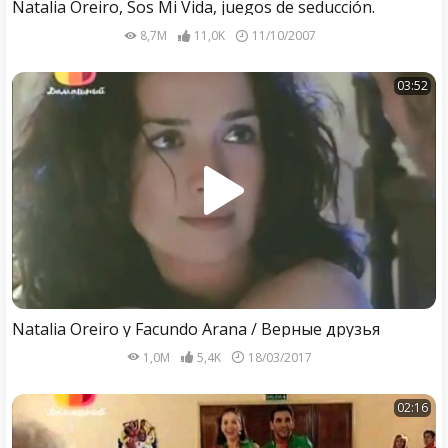
Natalia Oreiro, Sos Mi Vida, juegos de seducción.
8,7M
11,0K
11/10/2007
03:52
Natalia Oreiro y Facundo Arana / Верные друзья
1,0M
5,4K
18/03/2017
02:16