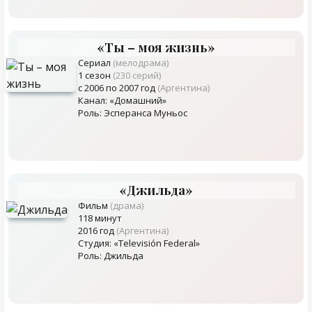
«Ты – моя жизнь»
Сериал
(мелодрама)
1 сезон
(230 серий)
с 2006 по 2007 год
(Аргентина)
Канал: «Домашний»
Роль: Эсперанса Муньос
«Джильда»
Фильм
(драма)
118 минут
2016 год
(Аргентина)
Студия: «Televisión Federal»
Роль: Джильда