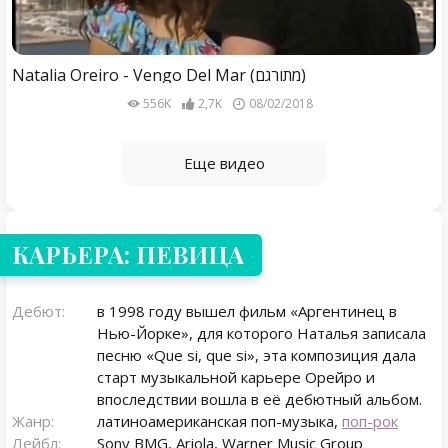
Natalia Oreiro - Vengo Del Mar (מתורגם)
556K
2,7K
08/02/2018
Еще видео
КАРЬЕРА: ПЕВИЦА
Дебют:
в 1998 году вышел фильм «Аргентинец в
Нью-Йорке», для которого Наталья записала
песню «Que si, que si», эта композиция дала
старт музыкальной карьере Орейро и
впоследствии вошла в её дебютный альбом.
Жанр:
латиноамериканская поп-музыка,
поп-рок
Лейбл:
Sony BMG, Ariola, Warner Music Group