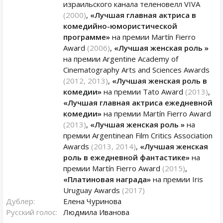
израильского канала теленовелл VIVA
(2000)
,
«Лучшая главная актриса в
комедийно-юмористической
программе»
на премии Martín Fierro
Award
(2006)
,
«Лучшая женская роль »
на премии Argentine Academy of
Cinematography Arts and Sciences Awards
(2012, 2013)
,
«Лучшая женская роль в
комедии»
на премии Tato Award
(2013)
,
«Лучшая главная актриса ежедневной
комедии»
на премии Martín Fierro Award
(2013)
,
«Лучшая женская роль »
на
премии Argentinean Film Critics Association
Awards
(2013, 2014)
,
«Лучшая женская
роль в ежедневной фантастике»
на
премии Martín Fierro Award
(2015)
,
«Платиновая награда»
на премии Iris
Uruguay Awards
(2017)
Дублер:
Елена Чуринова
Русский голос:
Людмила Иванова