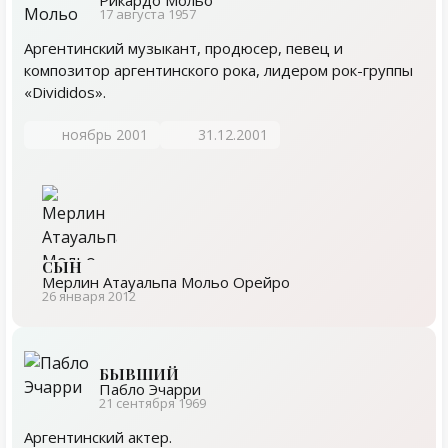
Рикардо Мольо
17 августа 1957
Аргентинский музыкант, продюсер, певец и
композитор аргентинского рока, лидером рок-группы
«Divididos».
ноябрь 2001
31.12.2001
СЫН
Мерлин Атауальпа Мольо Орейро
26 января 2012
БЫВШИЙ
Пабло Эчарри
21 сентября 1969
Аргентинский актер.