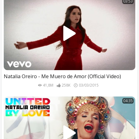
03:53
Natalia Oreiro - Me Muero de Amor (Official Video)
41,8M
258K
03/03/2015
04:35