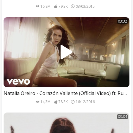
16,8M
79,3K
03/03/2015
03:32
Natalia Oreiro - Corazón Valiente (Official Video) ft. Rubén Rada
14,3M
78,3K
16/12/2016
03:04