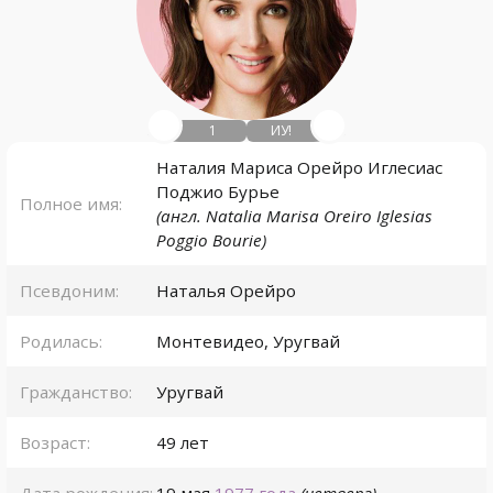
1
ИУ!
Наталия Мариса Орейро Иглесиас
Поджио Бурье
Полное имя:
(англ. Natalia Marisa Oreiro Iglesias
Poggio Bourie)
Псевдоним:
Наталья Орейро
Родилась:
Монтевидео
,
Уругвай
Гражданство:
Уругвай
Возраст:
49 лет