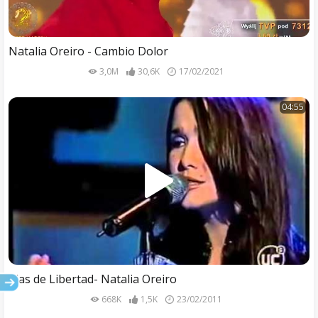
Natalia Oreiro - Cambio Dolor
3,0M
30,6K
17/02/2021
04:55
Alas de Libertad- Natalia Oreiro
668K
1,5K
23/02/2011