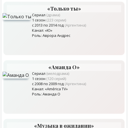
«Только ты»
Сериал
(драма)
1 сезон
(223 серии)
с 2013 по 2014 год
(Аргентина)
Канал: «Ю»
Роль: Аврора Андрес
«Аманда О»
Сериал
(мелодрама)
1 сезон
(120 серий)
с 2008 по 2009 год
(Аргентина)
Канал: «América TV»
Роль: Аманда О
«Музыка в ожидании»