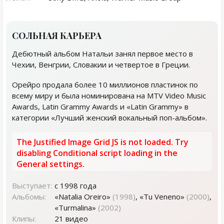
СОЛЬНАЯ КАРЬЕРА
Дебютный альбом Натальи занял первое место в
Чехии, Венгрии, Словакии и четвертое в Греции.
Орейро продала более 10 миллионов пластинок по
всему миру и была номинирована на MTV Video Music
Awards, Latin Grammy Awards и «Latin Grammy» в
категории «Лучший женский вокальный поп-альбом».
The Justified Image Grid JS is not loaded. Try
disabling Conditional script loading in the
General settings.
Выступает:
с 1998 года
Альбомы:
«Natalia Oreiro»
(1998)
, «Tu Veneno»
(2000)
,
«Turmalina»
(2002)
Клипы:
21 видео