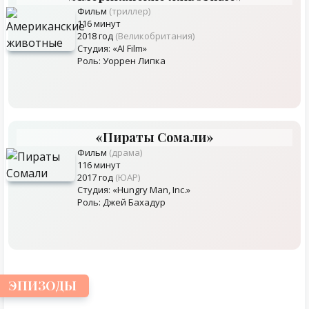
Фильм
(триллер)
116 минут
2018 год
(Великобритания)
Студия: «AI Film»
Роль: Уоррен Липка
«Пираты Сомали»
Фильм
(драма)
116 минут
2017 год
(ЮАР)
Студия: «Hungry Man, Inc.»
Роль: Джей Бахадур
ЭПИЗОДЫ