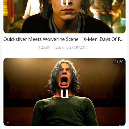
Quicksilver Meets Wolverine Scene | X-Men: Days Of Future Past (2014) Movie Clip
25,8M
265K
27/01/2017
01:20