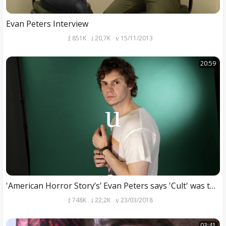
Evan Peters Interview
851K
20,7K
15/11/2013
20:59
'American Horror Story’s’ Evan Peters says 'Cult' was the most difficult season yet
748K
22,2K
23/03/2018
03:41