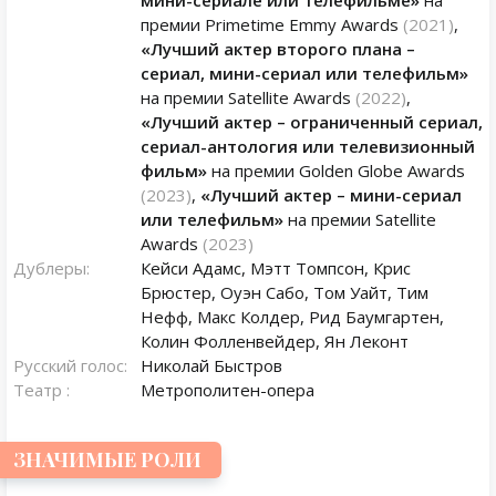
мини-сериале или телефильме»
на
премии Primetime Emmy Awards
(2021)
,
«Лучший актер второго плана –
сериал, мини-сериал или телефильм»
на премии Satellite Awards
(2022)
,
«Лучший актер – ограниченный сериал,
сериал-антология или телевизионный
фильм»
на премии Golden Globe Awards
(2023)
,
«Лучший актер – мини-сериал
или телефильм»
на премии Satellite
Awards
(2023)
Дублеры:
Кейси Адамс, Мэтт Томпсон, Крис
Брюстер, Оуэн Сабо, Том Уайт, Тим ​​
Нефф, Макс Колдер, Рид Баумгартен,
Колин Фолленвейдер, Ян Леконт
Русский голос:
Николай Быстров
Театр :
Метрополитен-опера
ЗНАЧИМЫЕ РОЛИ