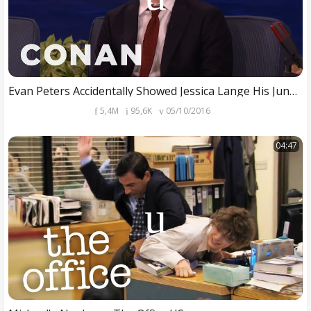
Evan Peters Accidentally Showed Jessica Lange His Junk | CONAN on TBS
5,4M
95,6K
05/10/2016
04:47