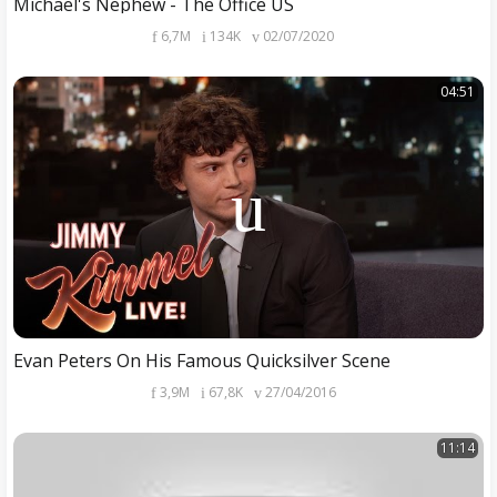
Michael's Nephew - The Office US
6,7M
134K
02/07/2020
04:51
Evan Peters On His Famous Quicksilver Scene
3,9M
67,8K
27/04/2016
11:14