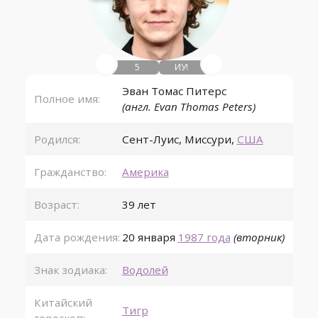
5
ИУ!
Эван Томас Питерс
Полное имя:
(англ. Evan Thomas Peters)
Родился:
Сент-Луис
,
Миссури
,
США
Гражданство:
Америка
Возраст:
39 лет
Дата рождения:
20 января
1987 года
(вторник)
Знак зодиака:
Водолей
Китайский
Тигр