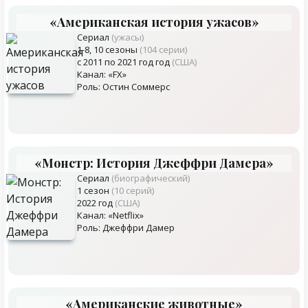
«Американская история ужасов»
Сериал
(ужасы)
1-8, 10 сезоны
(104 серии)
с 2011 по 2021 год год
(США)
Канал: «FX»
Роль: Остин Соммерс
«Монстр: История Джеффри Дамера»
Сериал
(биографический)
1 сезон
(10 серий)
2022 год
(США)
Канал: «Netflix»
Роль: Джеффри Дамер
«Американские животные»