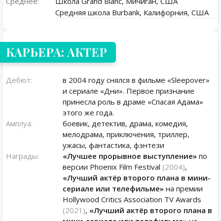
Среднее:
Школа Grand Blanc, Мичиган, США
Средняя школа Burbank, Калифорния, США
КАРЬЕРА: АКТЕР
Дебют:
в 2004 году снялся в фильме «Sleepover»
и сериале «Дни». Первое признание
принесла роль в драме «Спасая Адама»
этого же года.
Амплуа:
боевик, детектив, драма, комедия,
мелодрама, приключения, триллер,
ужасы, фантастика, фэнтези
Награды:
«Лучшее прорывное выступление»
по
версии Phoenix Film Festival
(2004)
,
«Лучший актёр второго плана в мини-
сериале или телефильме»
на премии
Hollywood Critics Association TV Awards
(2021)
,
«Лучший актёр второго плана в