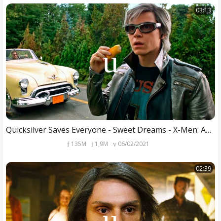
03:13
Quicksilver Saves Everyone - Sweet Dreams - X-Men: Apocalypse (2016) Movie Clip HD
135M
1,9M
06/02/2021
02:39