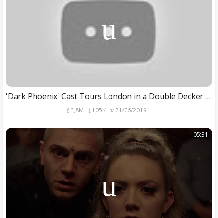
'Dark Phoenix' Cast Tours London in a Double Decker - #LateLateLondon
3,8M
105K
21/06/2019
05:31