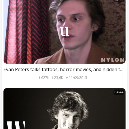
Evan Peters talks tattoos, horror movies, and hidden talents for Nylon Magazine
627K
23,6K
11/09/2015
04:44