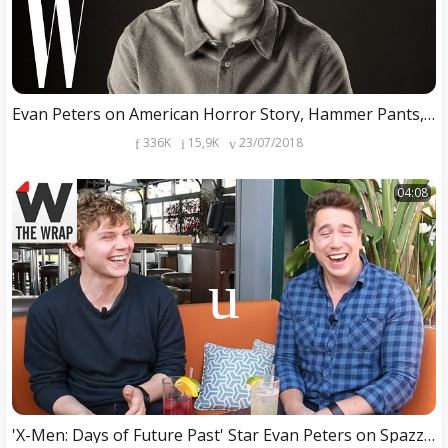
Evan Peters on American Horror Story, Hammer Pants, and The Olsen Twins | Screen Tests | W Magazine
336K
15,9K
23/07/2018
04:08
'X-Men: Days of Future Past' Star Evan Peters on Spazzing Out as Quicksilver