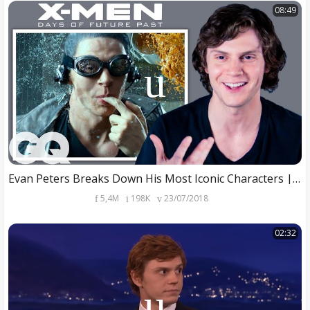
08:49
Evan Peters Breaks Down His Most Iconic Characters | GQ
5,4M
198K
23/07/2018
02:32