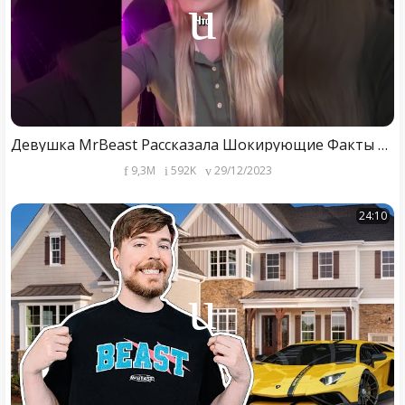
Девушка MrBeast Рассказала Шокирующие Факты О Нём😳 #shorts
9,3M
592K
29/12/2023
24:10