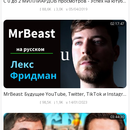
С 0 до 2 МИЛЛИАРДОВ просмотров - Успех на ютубе. Интервью с Мистером Бистом 10 часов. Кейси Найстат
88,6K
3,0K
05/04/2019
02:17:47
MrBeast: Будущее YouTube, Twitter, TikTok и Instagram | Подкаст Лекса Фридмана #351
98,5K
1,9K
14/01/2023
03:44:30