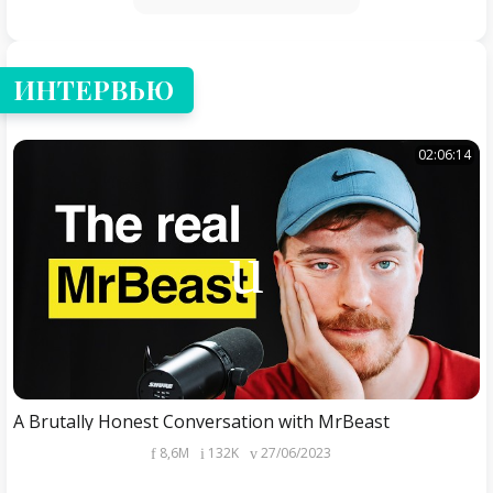
ИНТЕРВЬЮ
02:06:14
A Brutally Honest Conversation with MrBeast
8,6M
132K
27/06/2023