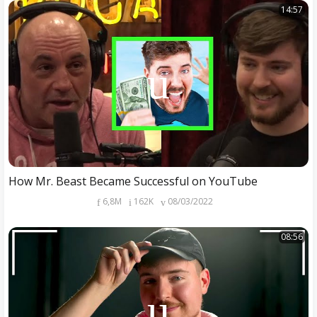
14:57
How Mr. Beast Became Successful on YouTube
6,8M
162K
08/03/2022
08:56