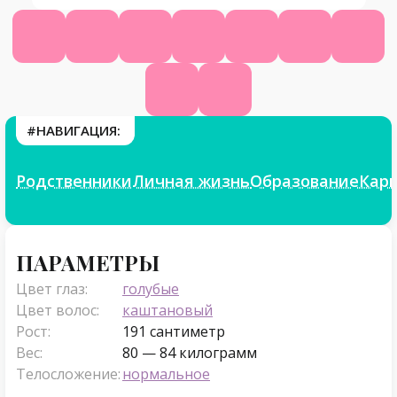
Википедия
КиноПоиск
Ютуб
Твитч
Фейсбук
Инстаграм
Твит
ТикТок
Фикбук
#НАВИГАЦИЯ:
Родственники
Личная жизнь
Образование
Кар
Параметры
ПАРАМЕТРЫ
Цвет глаз:
голубые
Цвет волос:
каштановый
Рост:
191 сантиметр
Вес:
80 — 84 килограмм
Телосложение:
нормальное