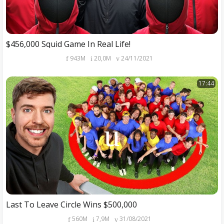
$456,000 Squid Game In Real Life!
943M
20,0M
24/11/2021
17:44
Last To Leave Circle Wins $500,000
560M
7,9M
31/08/2021