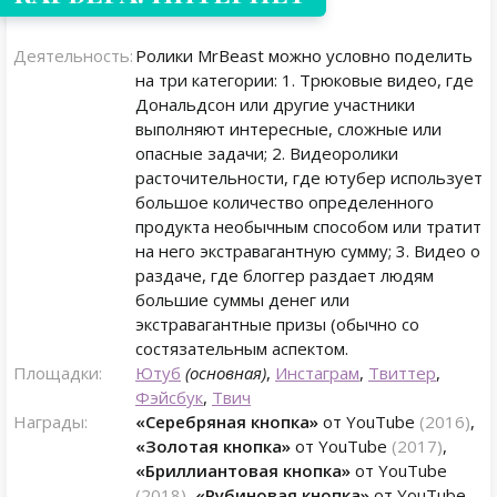
Деятельность:
Ролики MrBeast можно условно поделить
на три категории: 1. Трюковые видео, где
Дональдсон или другие участники
выполняют интересные, сложные или
опасные задачи; 2. Видеоролики
расточительности, где ютубер использует
большое количество определенного
продукта необычным способом или тратит
на него экстравагантную сумму; 3. Видео о
раздаче, где блоггер раздает людям
большие суммы денег или
экстравагантные призы (обычно со
состязательным аспектом.
Площадки:
Ютуб
(основная)
,
Инстаграм
,
Твиттер
,
Фэйсбук
,
Твич
Награды:
«Серебряная кнопка»
от YouTube
(2016)
,
«Золотая кнопка»
от YouTube
(2017)
,
«Бриллиантовая кнопка»
от YouTube
(2018)
,
«Рубиновая кнопка»
от YouTube