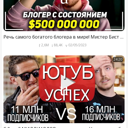
Речь самого богатого блогера в мире! Мистер Бист - Секрет Успеха! MrBeast Мотивация!
2,6M
88,4K
02/05/2023
24:20