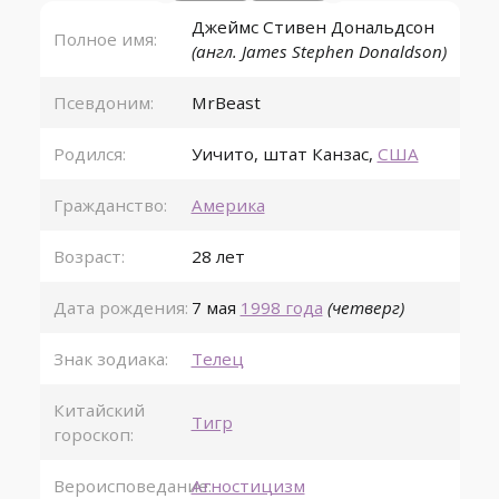
Джеймс Стивен Дональдсон
Полное имя:
(англ. James Stephen Donaldson)
Псевдоним:
MrBeast
Родился:
Уичито
,
штат Канзас
,
США
Гражданство:
Америка
Возраст:
28 лет
Дата рождения:
7 мая
1998 года
(четверг)
Знак зодиака:
Телец
Китайский
Тигр
гороскоп:
Вероисповедание:
Агностицизм