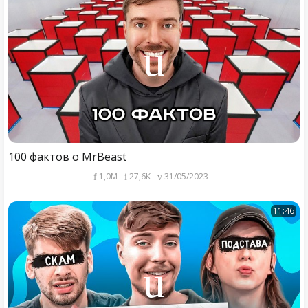
100 фактов о MrBeast
1,0M
27,6K
31/05/2023
11:46