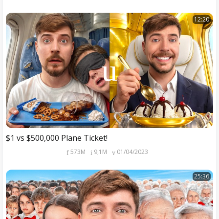
12:20
$1 vs $500,000 Plane Ticket!
573M
9,1M
01/04/2023
25:36