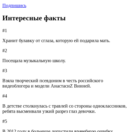
Подпишись
Интересные факты
#1
Хранит булавку от сглаза, которую ей подарила мать.
#2
Посещала музыкальную школу.
#3
Взяла творческий псевдоним в честь российского
видеоблогера и модели АнастасиZ Винней.
#4
В детстве столкнулась с травлей со стороны одноклассников,
ребята высмеивали узкий разрез глаз девочки.
#5
В 2012 году в больнице допустили врачебную ошибку,