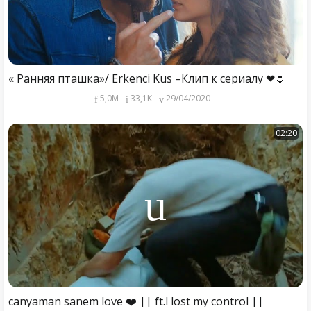
« Ранняя пташка»/ Erkenci Kus –Клип к сериалу ❤🌷
5,0M
33,1K
29/04/2020
02:20
canyaman sanem love ❤️ || ft.l lost my control ||