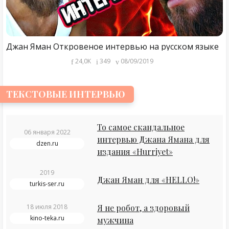
Джан Яман Откровеное интервью на русском языке
24,0K
349
08/09/2019
ТЕКСТОВЫЕ ИНТЕРВЬЮ
То самое скандальное
06 января 2022
интервью Джана Ямана для
dzen.ru
издания «Hurriyet»
2019
Джан Яман для «HELLO!»
turkis-ser.ru
18 июля 2018
Я не робот, а здоровый
kino-teka.ru
мужчина