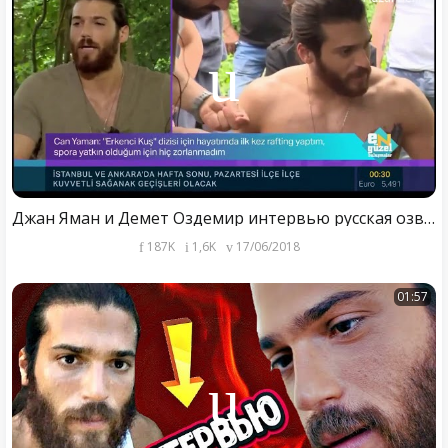
Джан Яман и Демет Оздемир интервью русская озвучка
187K
1,6K
17/06/2018
01:57