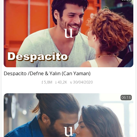
Despacito /Defne & Yalın (Can Yaman)
5,8M
43,2K
30/04/2020
06:18