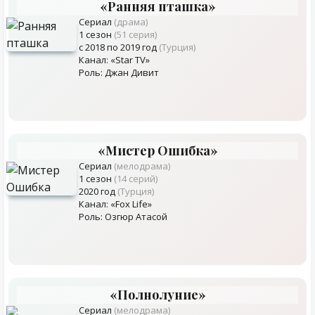
«Ранняя пташка»
Сериал
(драма)
1 сезон
(51 серия)
с 2018 по 2019 год
(Турция)
Канал: «Star TV»
Роль: Джан Дивит
«Мистер Ошибка»
Сериал
(мелодрама)
1 сезон
(14 серий)
2020 год
(Турция)
Канал: «Fox Life»
Роль: Озгюр Атасой
«Полнолуние»
Сериал
(мелодрама)