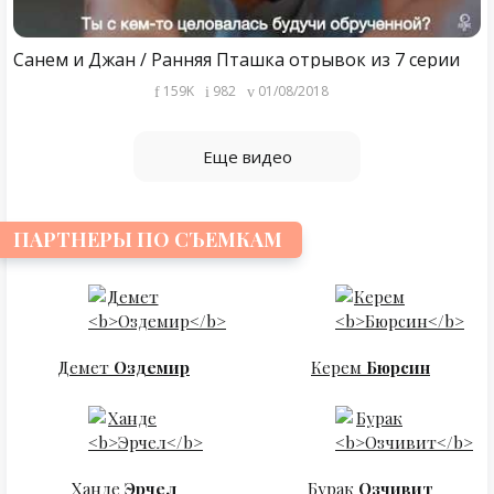
Санем и Джан / Ранняя Пташка отрывок из 7 серии
159K
982
01/08/2018
Еще видео
ПАРТНЕРЫ ПО СЪЕМКАМ
Демет
Оздемир
Керем
Бюрсин
Ханде
Эрчел
Бурак
Озчивит