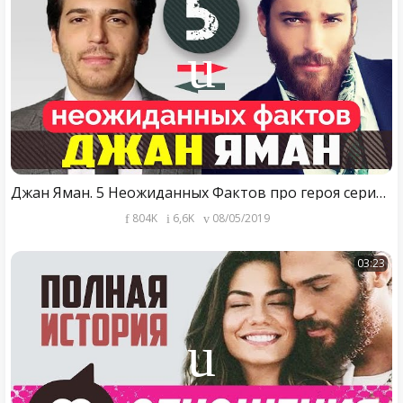
Джан Яман. 5 Неожиданных Фактов про героя сериала Ранняя Пташка
804K
6,6K
08/05/2019
03:23