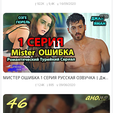
922K
9,4K
16/09/2020
01:55
МИСТЕР ОШИБКА 1 СЕРИЯ РУССКАЯ ОЗВУЧКА | Джан Яман и Озге Гюрел
124K
895
09/06/2020
01:57