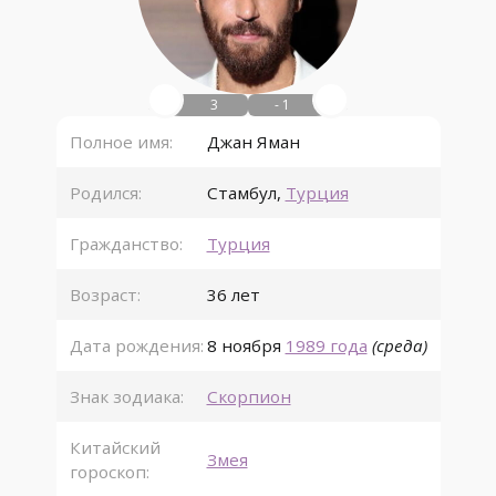
3
- 1
Полное имя:
Джан Яман
Родился:
Стамбул
,
Турция
Гражданство:
Турция
Возраст:
36 лет
Дата рождения:
8 ноября
1989 года
(среда)
Знак зодиака:
Скорпион
Китайский
Змея
гороскоп: