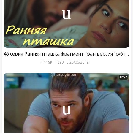
46 серия Ранняя пташка фрагмент "фан версия" субтитры HD Erkenci Kus (English subtitles)
119K
890
28/06/2019
0:52