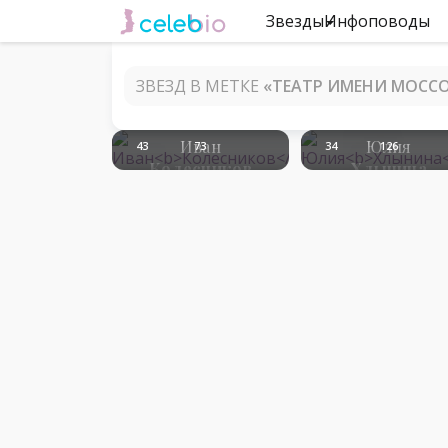
Звезды
Инфоповоды
ЗВЕЗД В МЕТКЕ
«ТЕАТР ИМЕНИ МОССО
Иван
Юлия
43
73
34
126
Колесников
Хлынина