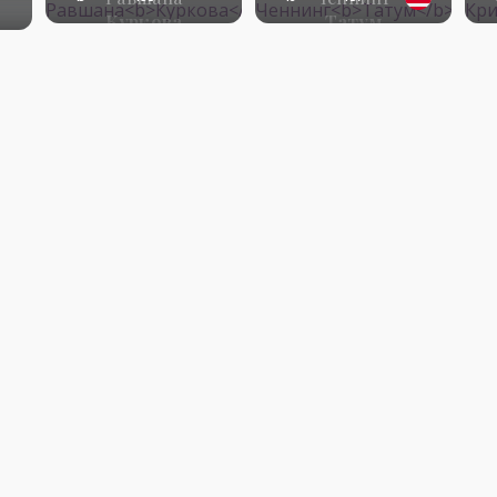
Куркова
Татум