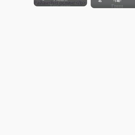
46
140
Гослинг
Грин